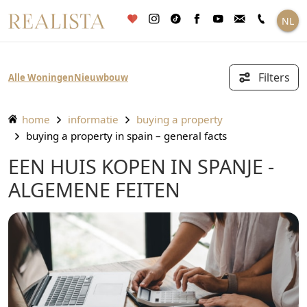
Ga
NL
naar
de
inhoud
Filters
Alle Woningen
Nieuwbouw
home
informatie
buying a property
buying a property in spain – general facts
EEN HUIS KOPEN IN SPANJE -
ALGEMENE FEITEN