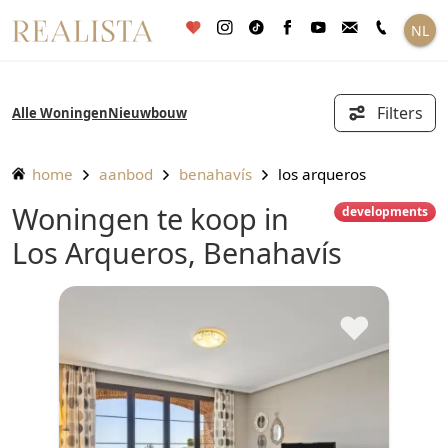
Ga
NL
naar
de
inhoud
Filters
Alle Woningen
Nieuwbouw
home
aanbod
benahavís
los arqueros
Woningen te koop in
developments
Los Arqueros, Benahavís
♥