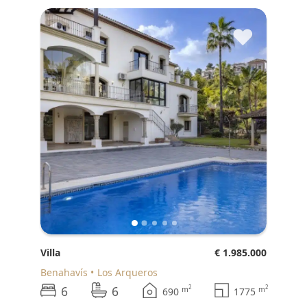
♥
Villa
€ 1.985.000
Benahavís
Los Arqueros
6
6
2
2
m
m
690
1775