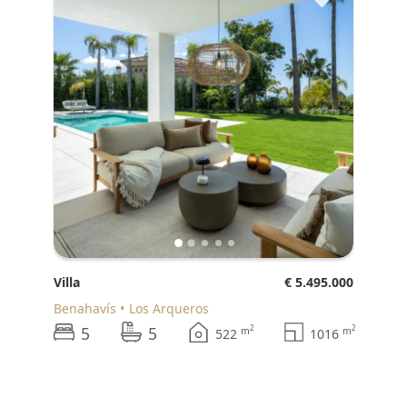
Villa
€ 5.495.000
Benahavís
Los Arqueros
5
5
2
2
m
m
522
1016