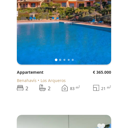
Appartement
€ 365.000
Benahavís
Los Arqueros
2
2
2
2
m
m
83
21
♥