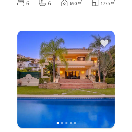
6
6
2
2
m
m
690
1775
♥