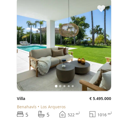
♥
Villa
€ 5.495.000
Benahavís
Los Arqueros
5
5
2
2
m
m
522
1016