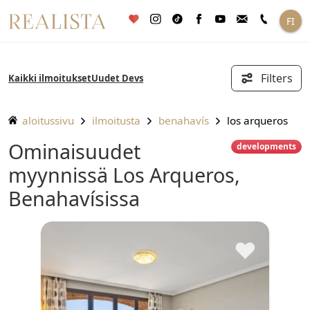
Siirry
FI
sisältöön
Filters
Kaikki ilmoitukset
Uudet Devs
aloitussivu
ilmoitusta
benahavís
los arqueros
Ominaisuudet
developments
myynnissä Los Arqueros,
Benahavísissa
♥