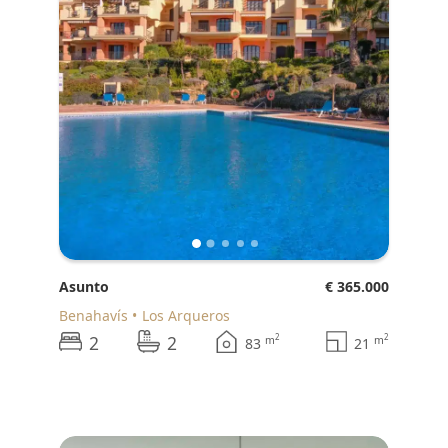
Asunto
€ 365.000
Benahavís
Los Arqueros
2
2
2
2
m
m
83
21