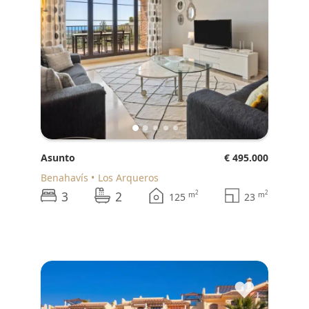
Asunto
€ 495.000
Benahavís
Los Arqueros
3
2
2
2
m
m
125
23
♥