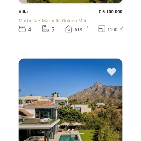
Villa
€ 5.100.000
Marbella
Marbella Golden Mile
4
5
2
2
m
m
618
1100
♥