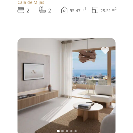
Cala de Mijas
2
2
2
2
m
m
95.47
28.51
♥