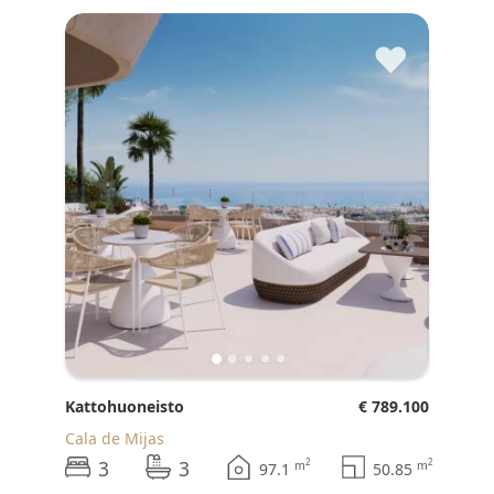
♥
Kattohuoneisto
€ 789.100
Cala de Mijas
3
3
2
2
m
m
97.1
50.85