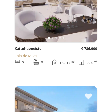
Kattohuoneisto
€ 786.900
Cala de Mijas
3
3
2
2
m
m
134.17
38.4
♥