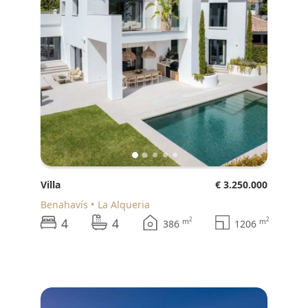
Villa
€ 3.250.000
Benahavís
La Alqueria
4
4
2
2
m
m
386
1206