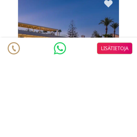
♥
LISÄTIETOJA
Villa
€ 7.500.000
Mijas Costa
5
5
2
2
m
m
320
1036