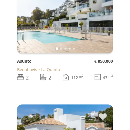
Asunto
€ 850.000
Benahavís
La Quinta
2
2
2
2
m
m
112
43
♥