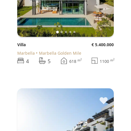
Villa
€ 5.400.000
Marbella
Marbella Golden Mile
4
5
2
2
m
m
618
1100
♥