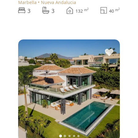
Marbella
Nueva Andalucia
3
3
2
2
m
m
132
40
♥