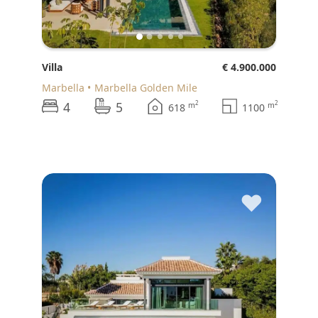
Villa
€ 4.900.000
Marbella
Marbella Golden Mile
4
5
2
2
m
m
618
1100
♥