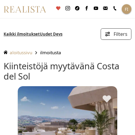
Siirry
FI
sisältöön
Filters
Kaikki ilmoitukset
Uudet Devs
aloitussivu
ilmoitusta
Kiinteistöjä myytävänä Costa
del Sol
♥