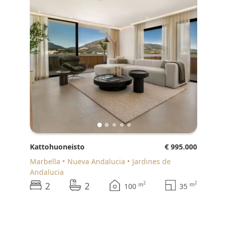
Kattohuoneisto
€ 995.000
Marbella
Nueva Andalucia
Jardines de
Andalucia
2
2
2
2
m
m
100
35