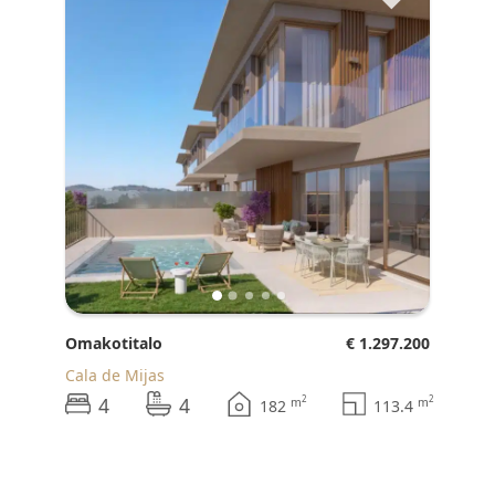
Omakotitalo
€ 1.297.200
Cala de Mijas
4
4
2
2
m
m
182
113.4