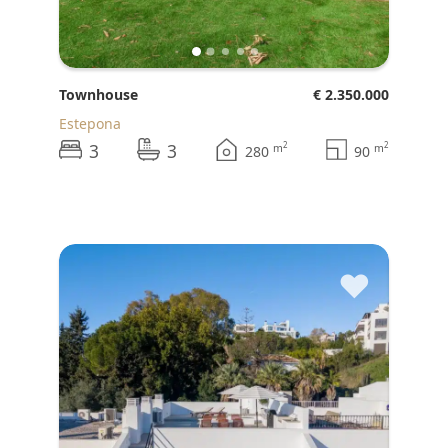
Townhouse
€ 2.350.000
Estepona
3
3
2
2
m
m
280
90
♥