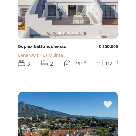
Duplex kattohuoneisto
€ 850.000
Benahavís
La Quinta
3
2
2
2
m
m
199
118
♥