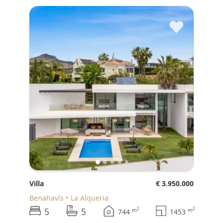
♥
Villa
€ 3.950.000
Benahavís
La Alqueria
5
5
2
2
m
m
744
1453