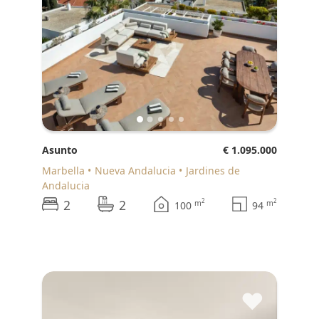
Asunto
€ 1.095.000
Marbella
Nueva Andalucia
Jardines de
Andalucia
2
2
2
2
m
m
100
94
♥