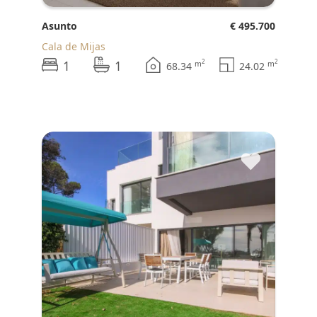
Asunto
€ 495.700
Cala de Mijas
1
1
2
2
m
m
68.34
24.02
♥