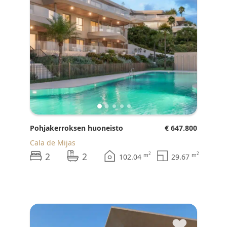
Pohjakerroksen huoneisto
€ 647.800
Cala de Mijas
2
2
2
2
m
m
102.04
29.67
♥