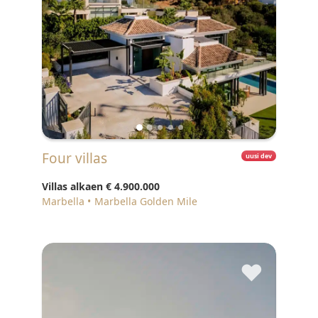
Four villas
uusi dev
Villas alkaen
€ 4.900.000
Marbella
Marbella Golden Mile
♥