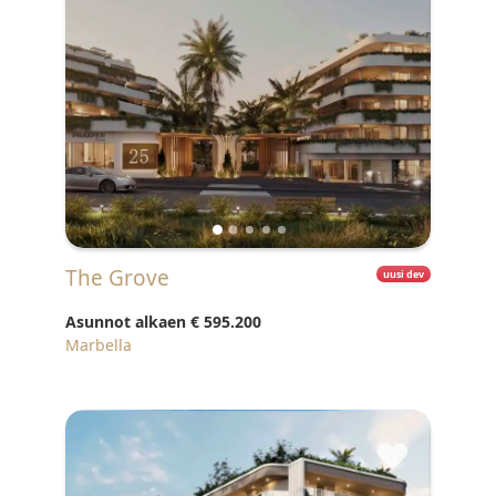
The Grove
uusi dev
Asunnot alkaen
€ 595.200
Marbella
♥