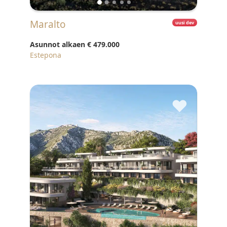
Maralto
uusi dev
Asunnot alkaen
€ 479.000
Estepona
♥