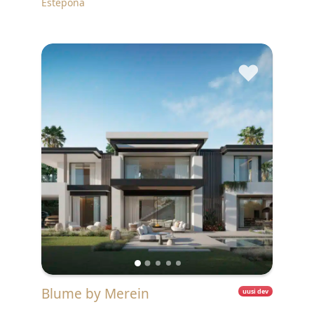
Estepona
♥
Blume by Merein
uusi dev