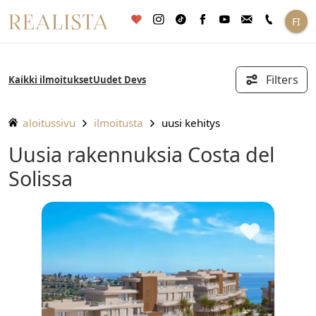
Siirry
FI
sisältöön
Filters
Kaikki ilmoitukset
Uudet Devs
aloitussivu
ilmoitusta
uusi kehitys
Uusia rakennuksia Costa del
Solissa
♥