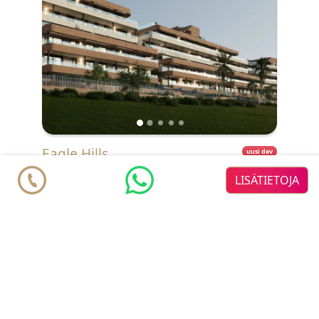
Eagle Hills
uusi dev
LISÄTIETOJA
Asunnot alkaen
€ 320.000
Estepona
Estepona Golf
♥