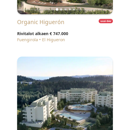
Organic Higuerón
uusi dev
Rivitalot alkaen
€ 747.000
Fuengirola
El Higueron
♥