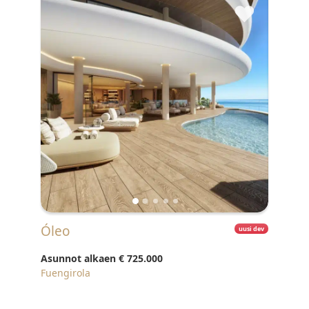
♥
Óleo
uusi dev
Asunnot alkaen
€ 725.000
Fuengirola