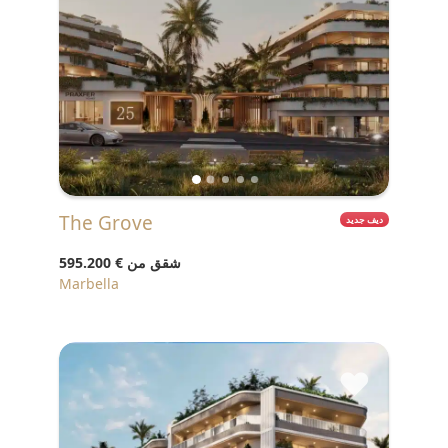
The Grove
ديف جديد
شقق من
€ 595.200
Marbella
♥