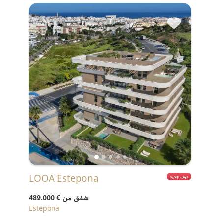
♥
LOOA Estepona
ديف جديد
شقق من
€ 489.000
Estepona