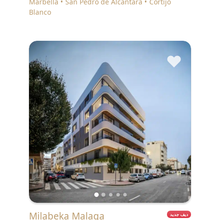
Marbella
San Pedro de Alcántara
Cortijo
Blanco
♥
Milabeka Malaga
ديف جديد