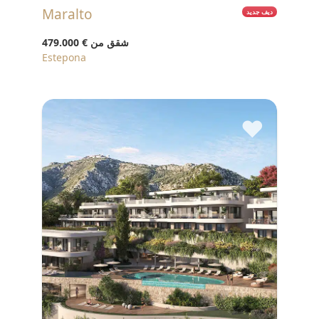
Maralto
ديف جديد
شقق من
€ 479.000
Estepona
♥