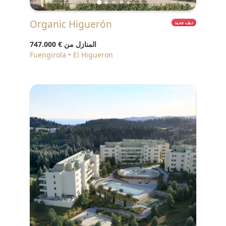
Organic Higuerón
ديف جديد
المنازل من
€ 747.000
Fuengirola
El Higueron
♥