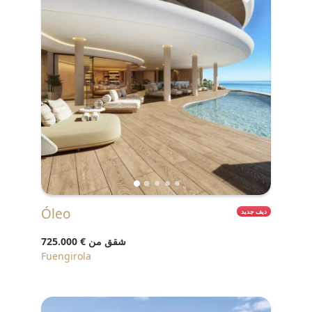
Óleo
ديف جديد
شقق من
€ 725.000
Fuengirola