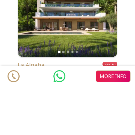
La Algaba
ديف جديد
MORE INFO
شقق من
€ 2.150.000
Casares
Finca Cortesin
♥