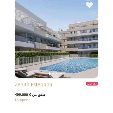
♥
Zenith Estepona
ديف جديد
شقق من
€ 499.000
Estepona