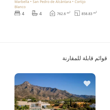
Marbella
San Pedro de Alcántara
Cortijo
Blanco
4
4
2
2
m
m
762.6
858.83
قوائم قابلة للمقارنة
♥