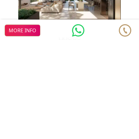
MORE INFO
Vilas6
ديف جديد
فيلا شبه منفصلة من
€ 4.500.000
Marbella
Nueva Andalucia
Atalaya de Rio
Verde
© 2026 Realista Investments SL •
Privacy • GDPR
•
Cookie
من نحن
•
اتصال
•
Policy
الميزات
مصدر