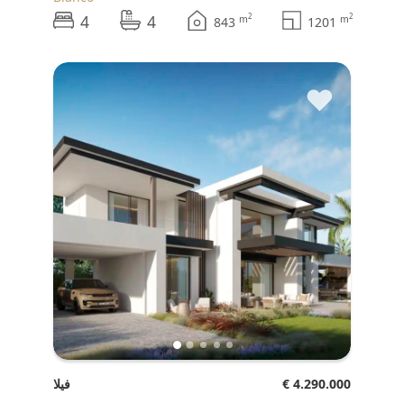
4
4
2
2
m
m
843
1201
♥
€ 4.290.000
فيلا