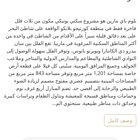
بلوم باي مارين هو مشروع سكني بوتيكي مكون من ثلاث فلل
فاخرة فقط في منطقة كورتيجو بلانكو الواقعة على شاطئ البحر
على بعد دقائق قليلة سيراً على الأقدام من الشاطئ في واحدة من
أكثر المناطق السكنية المرغوبة في ماربيا. تقع الفلل بين سان
بيدرو دي الكانتارا وبويرتو بانوس، وتوفر الفلل سهولة الوصول إلى
النوادي الشاطئية والمطاعم والمدارس الدولية والمتاجر وملاعب
الجولف وجميع المرافق اليومية. ستُبنى كل فيلا على قطعة أرض
خاصة بمساحة 1,201 متر مربع وتوفر مساحة 843 متر مربع من
المساحات المبنية بتصميم عصري مفتوح مصمم لزيادة الضوء
الطبيعي والرحابة إلى أقصى حد. تضم المنازل أربع غرف نوم
وحمامات ومناطق فسيحة للمعيشة وتناول الطعام وتراسات كبيرة
وحدائق ذات مناظر طبيعية. ستحتوي الم...
وصف كامل