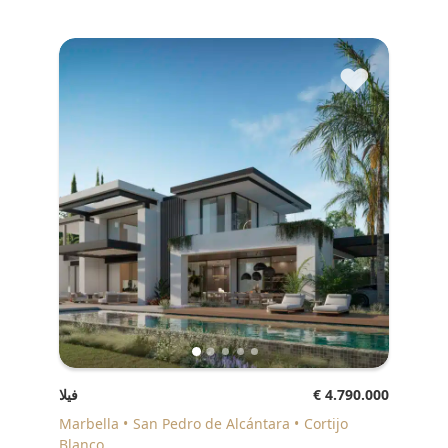
♥
€ 4.790.000
فيلا
Marbella
San Pedro de Alcántara
Cortijo
Blanco