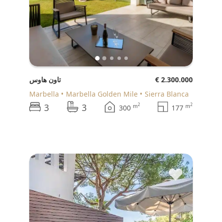
€ 2.300.000
تاون هاوس
Marbella
Marbella Golden Mile
Sierra Blanca
3
3
2
2
m
m
300
177
♥