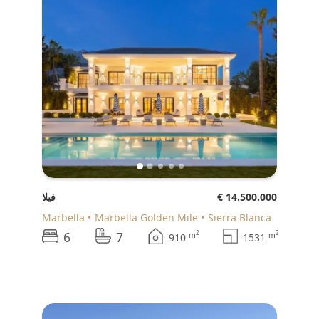
€ 14.500.000
فيلا
Marbella
Marbella Golden Mile
Sierra Blanca
6
7
2
2
m
m
910
1531