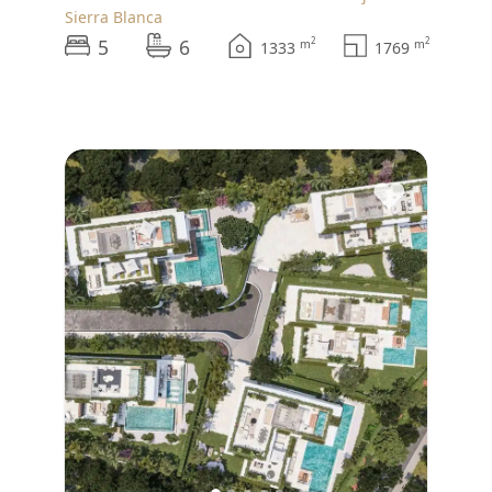
Sierra Blanca
5
6
2
2
m
m
1333
1769
♥