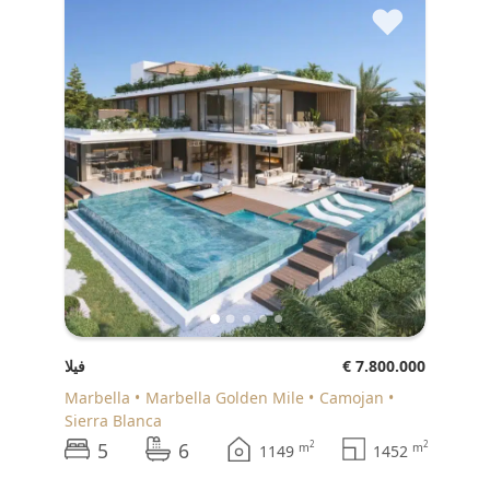
♥
€ 7.800.000
فيلا
Marbella
Marbella Golden Mile
Camojan
Sierra Blanca
5
6
2
2
m
m
1149
1452