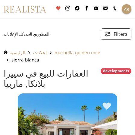
تخطى
AR
الى
المحتوى
Filters
المطورين الجدد
كل الإعلانات
marbella golden mile
إعلانات
الرئيسية
sierra blanca
العقارات للبيع في سييرا
developments
بلانكا, ماربيا
♥