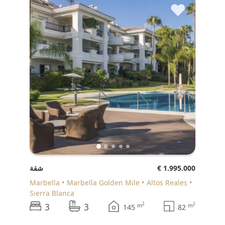
♥
€ 1.995.000
شقة
Marbella
Marbella Golden Mile
Altos Reales
Sierra Blanca
3
3
2
2
m
m
145
82