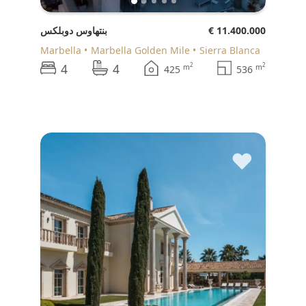
€ 11.400.000
بنتهاوس دوبلكس
Marbella
Marbella Golden Mile
Sierra Blanca
4
4
2
2
m
m
425
536
♥