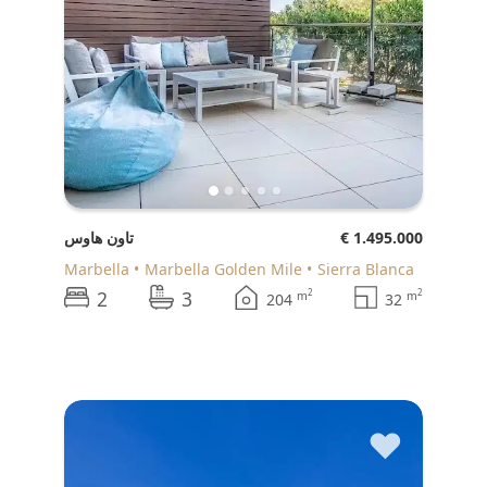
€ 1.495.000
تاون هاوس
Marbella
Marbella Golden Mile
Sierra Blanca
2
3
2
2
m
m
204
32
♥