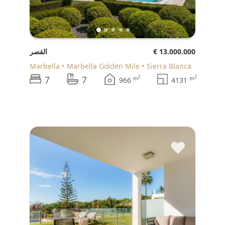
€ 13.000.000
القصر
Marbella
Marbella Golden Mile
Sierra Blanca
7
7
2
2
m
m
966
4131
♥