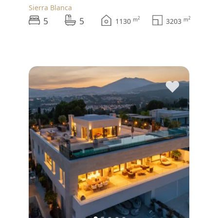
Sierra Blanca
5
5
2
2
m
m
1130
3203
♥