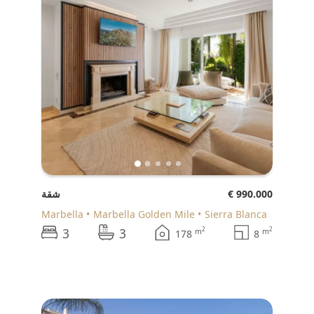
€ 990.000
شقة
Marbella
Marbella Golden Mile
Sierra Blanca
3
3
2
2
m
m
178
8