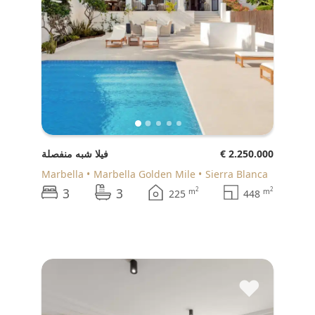
€ 2.250.000
فيلا شبه منفصلة
Marbella
Marbella Golden Mile
Sierra Blanca
3
3
2
2
m
m
225
448
♥