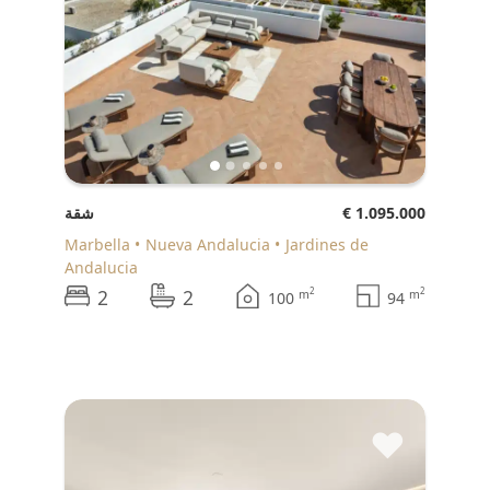
€ 1.095.000
شقة
Marbella
Nueva Andalucia
Jardines de
Andalucia
2
2
2
2
m
m
100
94
♥