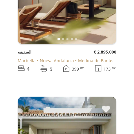
€ 2.895.000
السقيفه
Marbella
Nueva Andalucia
Medina de Banús
4
5
2
2
m
m
399
173
♥