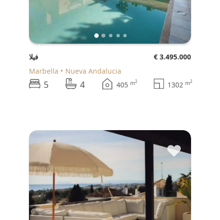
€ 3.495.000
فيلا
Marbella
Nueva Andalucia
5
4
2
2
m
m
405
1302
♥