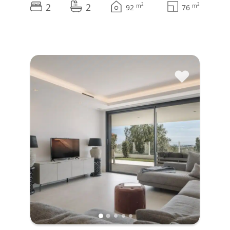
2
2
2
2
m
m
92
76
♥