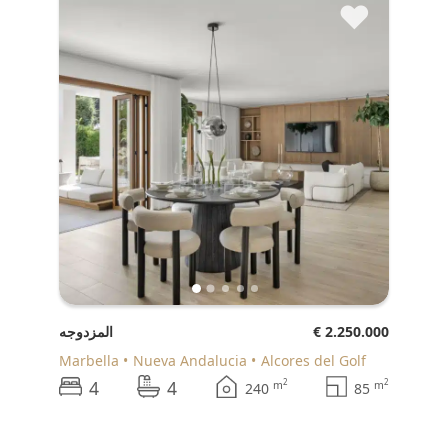
♥
€ 2.250.000
المزدوجه
Marbella
Nueva Andalucia
Alcores del Golf
4
4
2
2
m
m
240
85