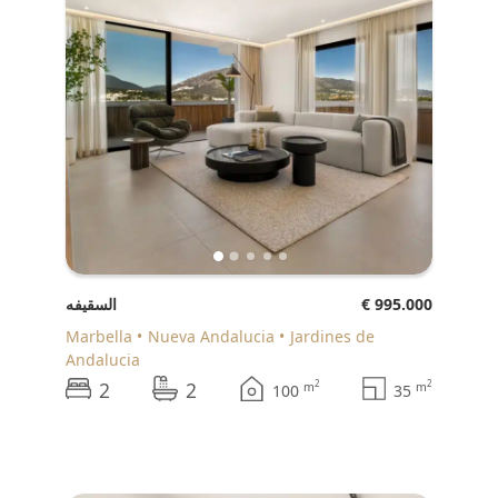
€ 995.000
السقيفه
Marbella
Nueva Andalucia
Jardines de
Andalucia
2
2
2
2
m
m
100
35