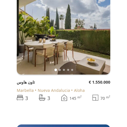
€ 1.550.000
تاون هاوس
Marbella
Nueva Andalucia
Aloha
3
3
2
2
m
m
145
70