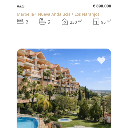
€ 890.000
شقة
Marbella
Nueva Andalucia
Los Naranjos
2
2
2
2
m
m
230
95
♥