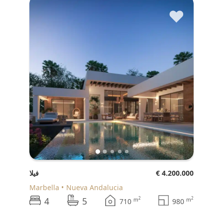
♥
€ 4.200.000
فيلا
Marbella
Nueva Andalucia
4
5
2
2
m
m
710
980