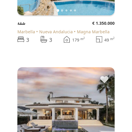
€ 1.350.000
شقة
Marbella
Nueva Andalucia
Magna Marbella
3
3
2
2
m
m
179
49
♥