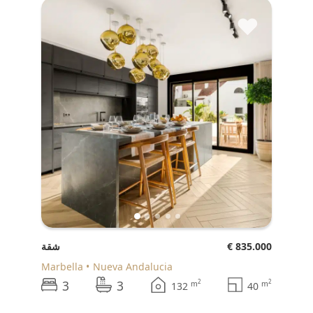
♥
€ 835.000
شقة
Marbella
Nueva Andalucia
3
3
2
2
m
m
132
40