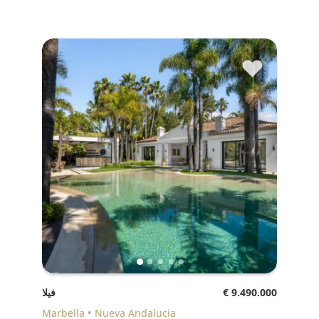
♥
€ 9.490.000
فيلا
Marbella
Nueva Andalucia