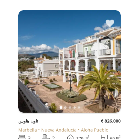
♥
€ 826.000
تاون هاوس
Marbella
Nueva Andalucia
Aloha Pueblo
3
2
2
2
m
m
179
69