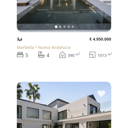
€ 4.950.000
فيلا
Marbella
Nueva Andalucia
5
4
2
2
m
m
390
1013
♥