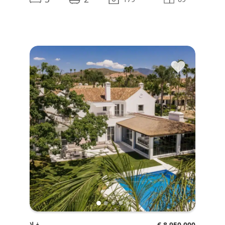
♥
€ 8.950.000
فيلا