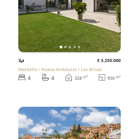
€ 3.250.000
فيلا
Marbella
Nueva Andalucia
Las Brisas
4
4
2
2
m
m
328
950
♥