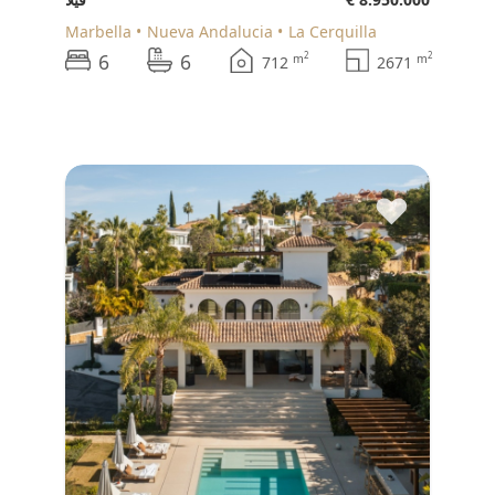
Marbella
Nueva Andalucia
La Cerquilla
6
6
2
2
m
m
712
2671
♥