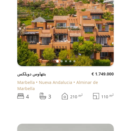
€ 1.749.000
بنتهاوس دوبلكس
Marbella
Nueva Andalucia
Alminar de
Marbella
4
3
2
2
m
m
210
110