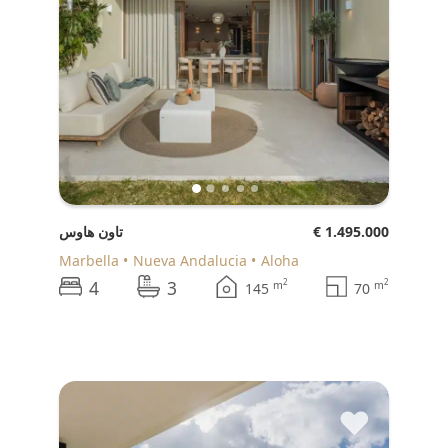
€ 1.495.000
تاون هاوس
Marbella
Nueva Andalucia
Aloha
4
3
2
2
m
m
145
70
♥