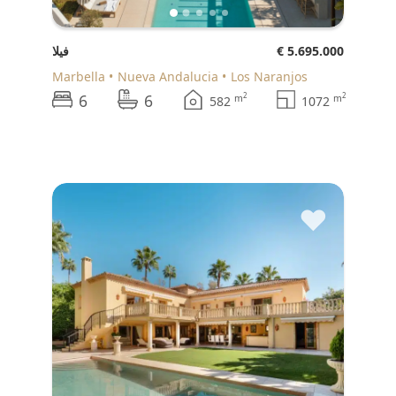
€ 5.695.000
فيلا
Marbella
Nueva Andalucia
Los Naranjos
6
6
2
2
m
m
582
1072
♥