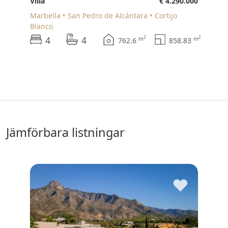
Villa
€ 4.290.000
Marbella
San Pedro de Alcántara
Cortijo
Blanco
4
4
2
2
m
m
762.6
858.83
jämförbara listningar
♥