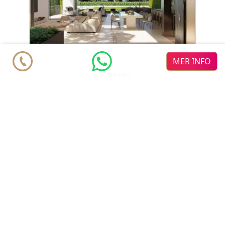
MER INFO
Vilas6
ny utveckling
Parhus Villa från
€ 4.500.000
Marbella
Nueva Andalucia
Atalaya de Rio
Verde
© 2026 Realista Investments SL •
Privacy • GDPR
•
Cookie
Policy
•
Om oss
•
Kontakt