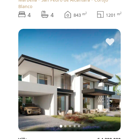
Blanco
4
4
2
2
m
m
843
1201
♥