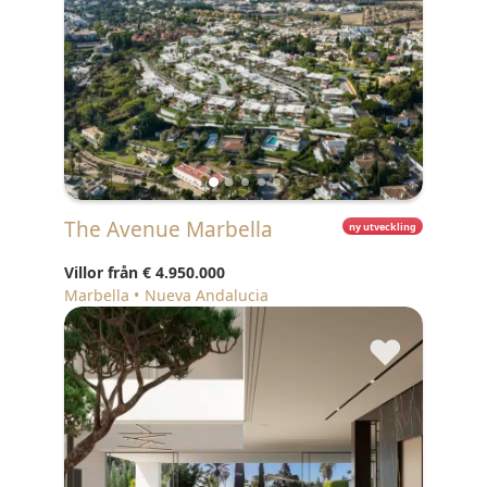
The Avenue Marbella
ny utveckling
Villor från
€ 4.950.000
Marbella
Nueva Andalucia
♥