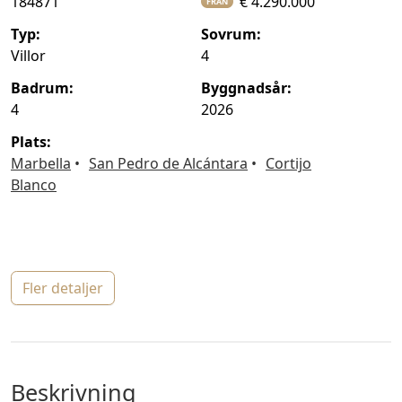
184871
€ 4.290.000
FRÅN
typ:
sovrum:
Villor
4
badrum:
byggnadsår:
4
2026
plats:
Marbella
San Pedro de Alcántara
Cortijo
Blanco
fler detaljer
beskrivning