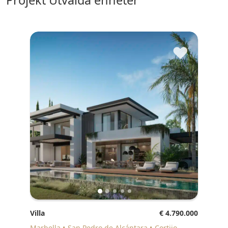
Projekt Utvalda enheter
♥
Villa
€ 4.790.000
Marbella
San Pedro de Alcántara
Cortijo