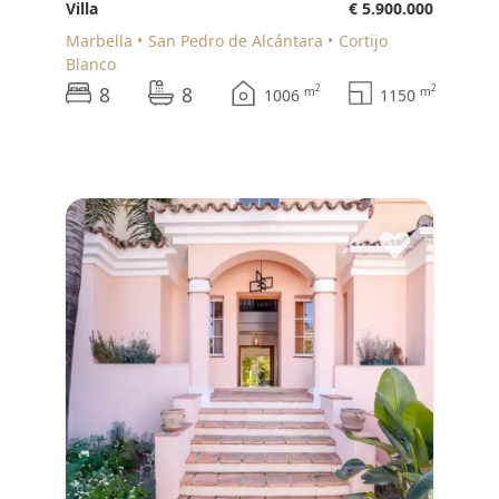
Villa
€ 5.900.000
Marbella
San Pedro de Alcántara
Cortijo
Blanco
8
8
2
2
m
m
1006
1150
♥