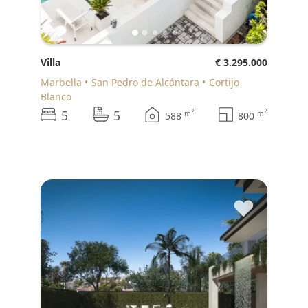
Villa
€ 3.295.000
Marbella
San Pedro de Alcántara
Cortijo
Blanco
5
5
2
2
m
m
588
800
♥