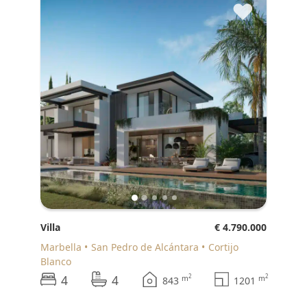
♥
Villa
€ 4.790.000
Marbella
San Pedro de Alcántara
Cortijo
Blanco
4
4
2
2
m
m
843
1201