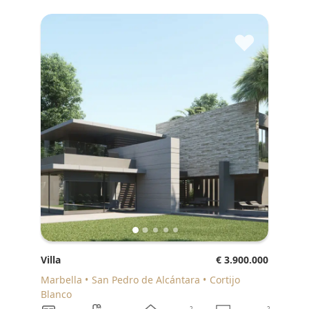
♥
Villa
€ 3.900.000
Marbella
San Pedro de Alcántara
Cortijo
Blanco
2
2