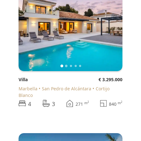
Villa
€ 3.295.000
Marbella
San Pedro de Alcántara
Cortijo
Blanco
4
3
2
2
m
m
271
840