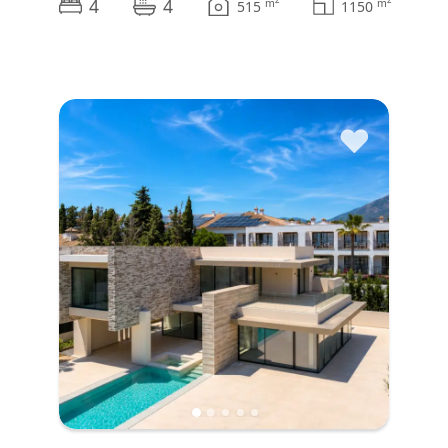
4
4
m
m
515
1150
♥