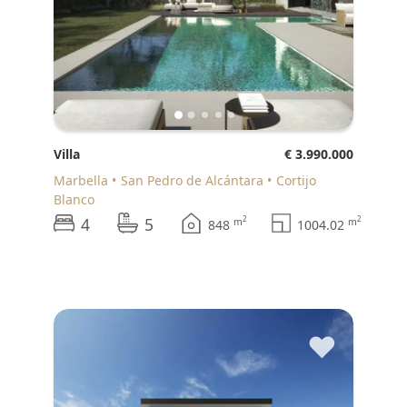
Villa
€ 3.990.000
Marbella
San Pedro de Alcántara
Cortijo
Blanco
4
5
2
2
m
m
848
1004.02
♥