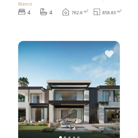
Blanco
4
4
2
2
m
m
762.6
858.83
♥