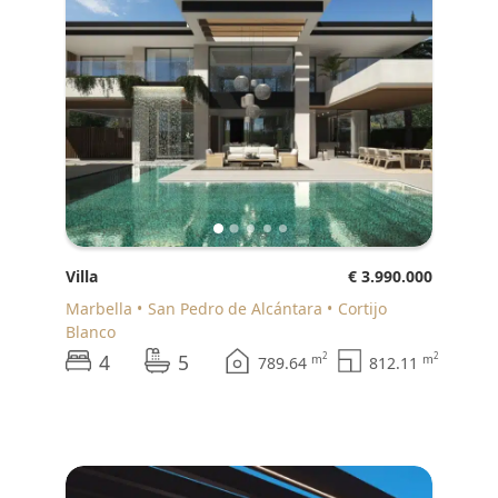
Villa
€ 3.990.000
Marbella
San Pedro de Alcántara
Cortijo
Blanco
4
5
2
2
m
m
789.64
812.11