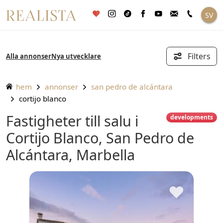
Fortsätt
SV
till
innehållet
Filters
Alla annonser
Nya utvecklare
hem
annonser
san pedro de alcántara
cortijo blanco
Fastigheter till salu i
developments
Cortijo Blanco, San Pedro de
Alcántara, Marbella
♥