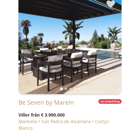
♥
Be Seven by Marein
ny utveckling
Villor från
€ 3.990.000
Marbella
San Pedro de Alcántara
Cortijo
Blanco