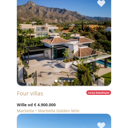
♥
Four villas
nowy deweloper
Wille od
€ 4.900.000
Marbella
Marbella Golden Mile
♥