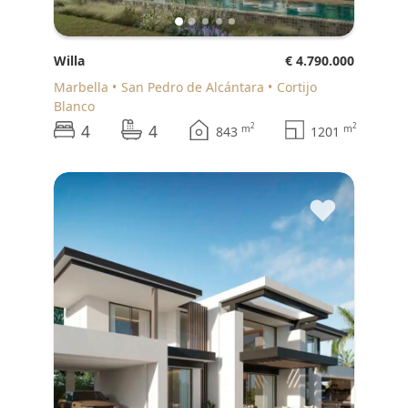
Willa
€ 4.790.000
Marbella
San Pedro de Alcántara
Cortijo
Blanco
4
4
2
2
m
m
843
1201
♥