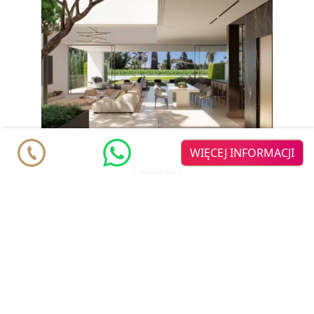
WIĘCEJ INFORMACJI
Vilas6
nowy deweloper
Willa w zabudowie bliźniaczej od
€ 4.500.000
Marbella
Nueva Andalucia
Atalaya de Rio
Verde