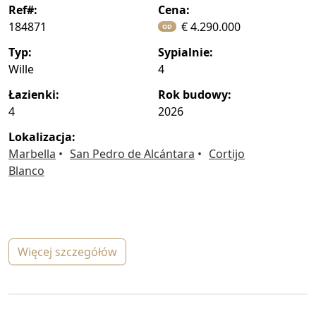
ref#:
cena:
184871
€ 4.290.000
OD
typ:
sypialnie:
Wille
4
łazienki:
rok budowy:
4
2026
lokalizacja:
Marbella
San Pedro de Alcántara
Cortijo
Blanco
więcej szczegółów