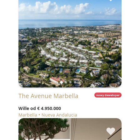
The Avenue Marbella
nowy deweloper
Wille od
€ 4.950.000
Marbella
Nueva Andalucia
♥