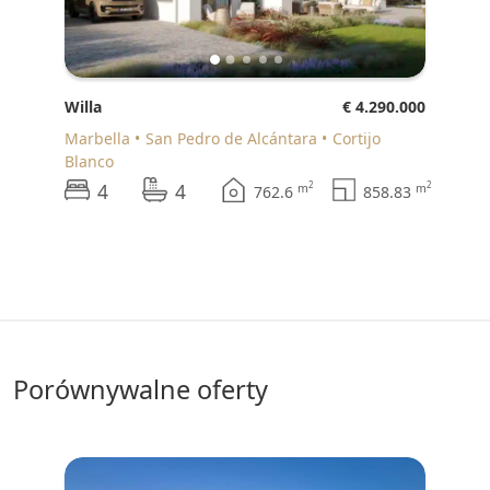
Willa
€ 4.290.000
Marbella
San Pedro de Alcántara
Cortijo
Blanco
4
4
2
2
m
m
762.6
858.83
porównywalne oferty