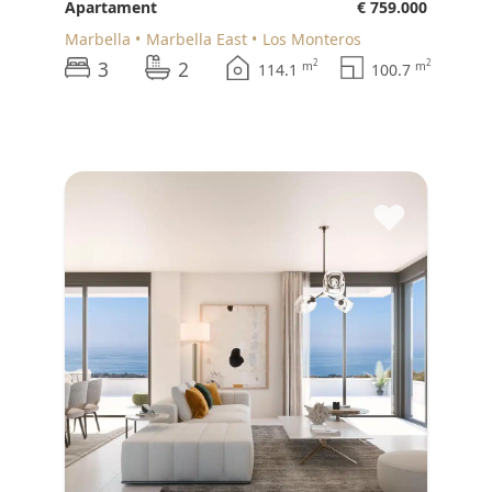
Apartament
€ 759.000
Marbella
Marbella East
Los Monteros
3
2
2
2
m
m
114.1
100.7
♥