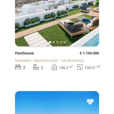
Penthouse
€ 1.150.000
Marbella
Marbella East
Los Monteros
3
2
2
2
m
m
166.2
108.51
♥