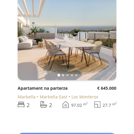
Apartament na parterze
€ 645.000
Marbella
Marbella East
Los Monteros
2
2
2
2
m
m
97.02
27.7