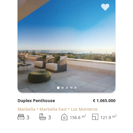
♥
Duplex Penthouse
€ 1.065.000
Marbella
Marbella East
Los Monteros
3
3
2
2
m
m
156.6
121.9