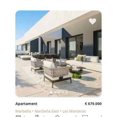
♥
Apartament
€ 679.000
Marbella
Marbella East
Los Monteros
2
2