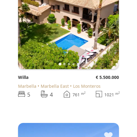
Willa
€ 5.500.000
Marbella
Marbella East
Los Monteros
5
4
2
2
m
m
761
1021
♥