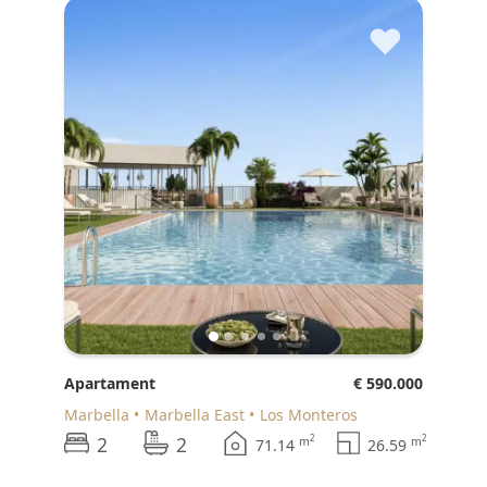
♥
Apartament
€ 590.000
Marbella
Marbella East
Los Monteros
2
2
2
2
m
m
71.14
26.59