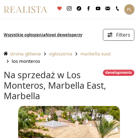
Przejdź
PL
do
treści
Filters
Wszystkie ogłoszenia
Nowi deweloperzy
strona główna
ogłoszenia
marbella east
los monteros
na sprzedaż w Los
developments
Monteros, Marbella East,
Marbella
♥