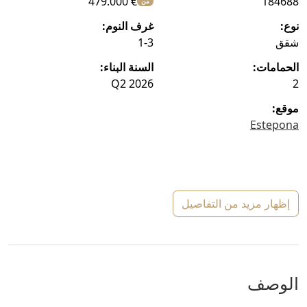
€ 479.000
184688
من
نوع:
غرف النوم:
شقق
1-3
الحمامات:
السنة البناء:
Q2 2026
2
موقع:
Estepona
إظهار مزيد من التفاصيل
الوصف