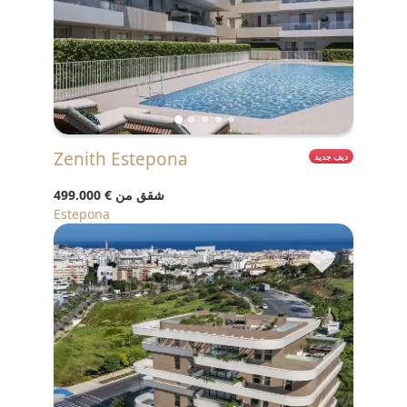
Zenith Estepona
ديف جديد
شقق من
€ 499.000
Estepona
♥