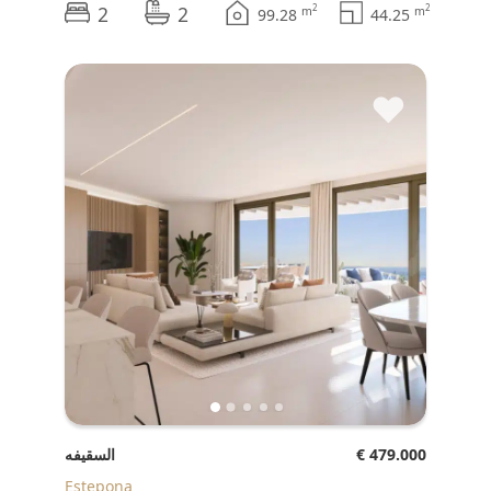
2
2
2
2
m
m
99.28
44.25
♥
€ 479.000
السقيفه
Estepona