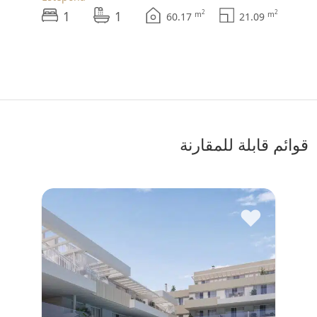
1
1
2
2
m
m
60.17
21.09
قوائم قابلة للمقارنة
♥