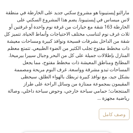
مارالتو إيستيبونا هو مشروع سكني جديد على الخارطة في منطقة
لاس ميساس في إيستيبونا. يضم هذا المشروع السكني على
الخارطة 163 شقة مع خيارات من غرفة نوم واحدة أو غرفتين أو
ثلاث غرف نوم لتناسب مختلف الاحتياجات وأنماط الحياة. تتميز كل
شقة من الداخل بشرفات فسيحة ونوافذ كبيرة ومساحات معيشة
ذات مخطط مفتوح تجلب الكثير من الضوء الطبيعي. تتمتع معظم
المنازل بإطلالات جميلة على كل من البحر وجبال سييرا بيرميخا.
المطابخ ومناطق المعيشة ذات مخطط مفتوح، مما يجعل
المساحات تبدو مشرقة وواسعة. غرف النوم مريحة ومصممة
بشكل جيد، مع نوافذ كبيرة تربطك بالهواء الطلق. سيحظى
المقيمون بمجموعة ممتازة من وسائل الراحة على طراز
المنتجعات؛ حمامي سباحة خارجي، وحوض سباحة داخلي، وصالة
رياضية مجهزة ...
وصف كامل