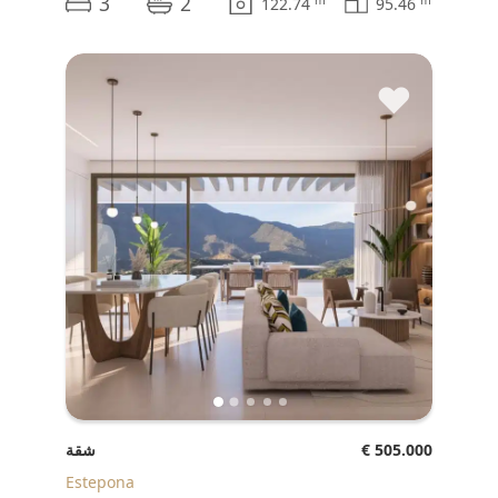
3
2
m
m
122.74
95.46
♥
€ 505.000
شقة
Estepona