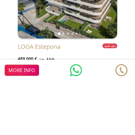
LOOA Estepona
ديف جديد
شقق من
€ 489.000
Estepona
MORE INFO
♥