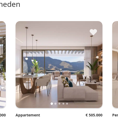
nheden
♥
♥
.000
Appartement
€ 505.000
P