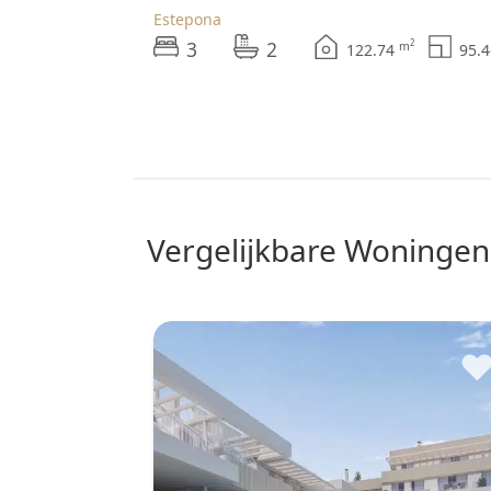
Estepona
3
2
2
m
122.74
95.
vergelijkbare Woningen