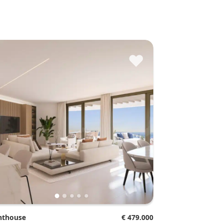
♥
enthouse
€ 479.000