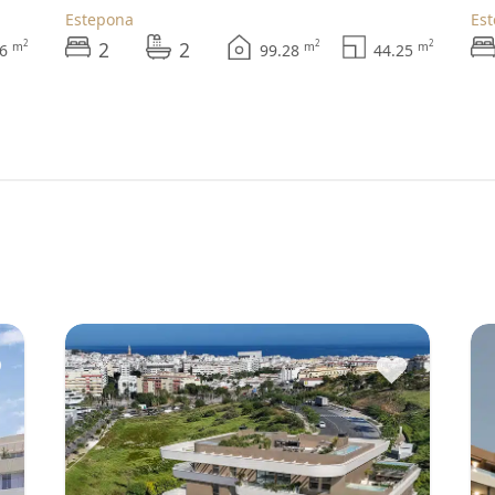
Estepona
Es
2
2
2
2
2
m
m
m
46
99.28
44.25
♥
♥