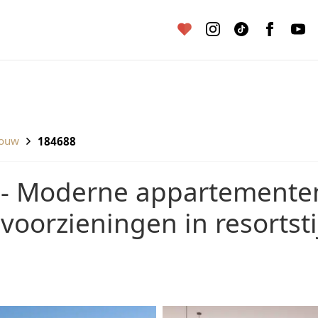
bouw
184688
voorzieningen in resortstij