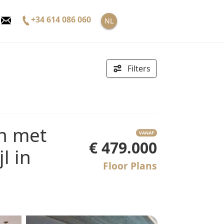
+34 614 086 060
NL
Filters
VANAF
€ 479.000
l in
Floor Plans