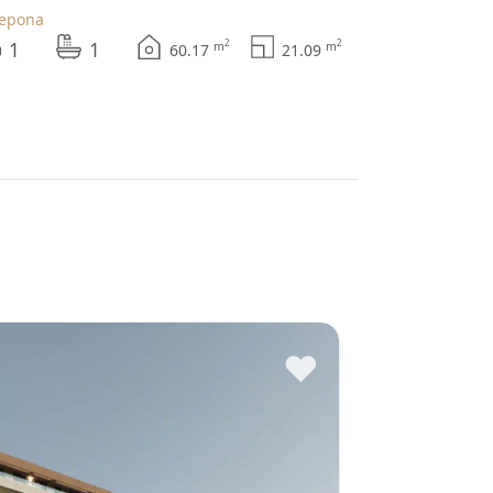
tepona
1
1
2
2
m
m
60.17
21.09
♥