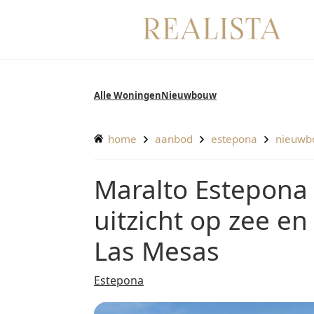
Ga
naar
de
inhoud
Alle Woningen
Nieuwbouw
home
aanbod
estepona
nieuw
Maralto Estepona - Moderne appartementen met
uitzicht op zee en 
Las Mesas
Estepona