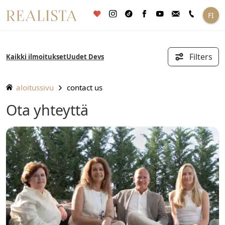
Siirry
FI
sisältöön
Filters
Kaikki ilmoitukset
Uudet Devs
aloitussivu
contact us
Ota yhteyttä