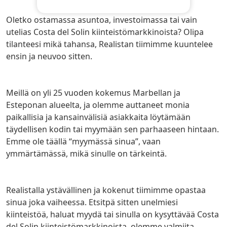
Oletko ostamassa asuntoa, investoimassa tai vain
utelias Costa del Solin kiinteistömarkkinoista? Olipa
tilanteesi mikä tahansa, Realistan tiimimme kuuntelee
ensin ja neuvoo sitten.
Meillä on yli 25 vuoden kokemus Marbellan ja
Esteponan alueelta, ja olemme auttaneet monia
paikallisia ja kansainvälisiä asiakkaita löytämään
täydellisen kodin tai myymään sen parhaaseen hintaan.
Emme ole täällä “myymässä sinua”, vaan
ymmärtämässä, mikä sinulle on tärkeintä.
Realistalla ystävällinen ja kokenut tiimimme opastaa
sinua joka vaiheessa. Etsitpä sitten unelmiesi
kiinteistöä, haluat myydä tai sinulla on kysyttävää Costa
del Solin kiinteistömarkkinoista, olemme valmiita