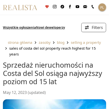
Przejdź
PL
do
treści
Filters
Wszystkie ogłoszenia
Nowi deweloperzy
strona główna
zasoby
blog
selling a property
sales of costa del sol property reach highest for 15
years
Sprzedaż nieruchomości na
Costa del Sol osiąga najwyższy
poziom od 15 lat
May 12, 2023 (updated)