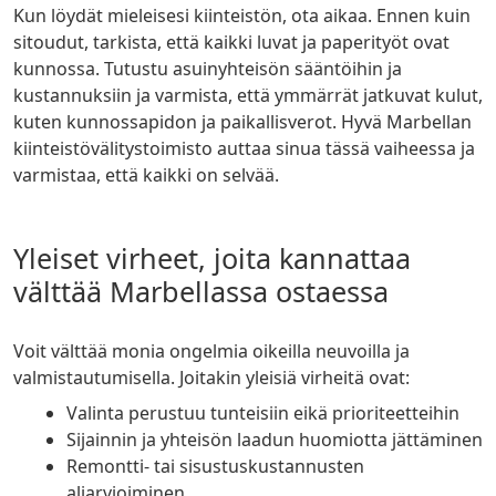
Kun löydät mieleisesi kiinteistön, ota aikaa. Ennen kuin
sitoudut, tarkista, että kaikki luvat ja paperityöt ovat
kunnossa. Tutustu asuinyhteisön sääntöihin ja
kustannuksiin ja varmista, että ymmärrät jatkuvat kulut,
kuten kunnossapidon ja paikallisverot. Hyvä Marbellan
kiinteistövälitystoimisto auttaa sinua tässä vaiheessa ja
varmistaa, että kaikki on selvää.
Yleiset virheet, joita kannattaa
välttää Marbellassa ostaessa
Voit välttää monia ongelmia oikeilla neuvoilla ja
valmistautumisella. Joitakin yleisiä virheitä ovat:
Valinta perustuu tunteisiin eikä prioriteetteihin
Sijainnin ja yhteisön laadun huomiotta jättäminen
Remontti- tai sisustuskustannusten
aliarvioiminen.