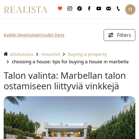
Siirry
FI
sisältöön
Filters
Kaikki ilmoitukset
Uudet Devs
aloitussivu
resurssit
buying a property
choosing a house: tips for buying a house in marbella
Talon valinta: Marbellan talon
ostamiseen liittyviä vinkkejä