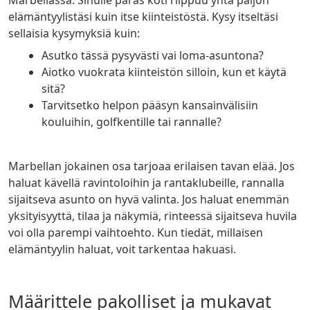
elämäntyylistäsi kuin itse kiinteistöstä. Kysy itseltäsi
sellaisia kysymyksiä kuin:
Asutko tässä pysyvästi vai loma-asuntona?
Aiotko vuokrata kiinteistön silloin, kun et käytä
sitä?
Tarvitsetko helpon pääsyn kansainvälisiin
kouluihin, golfkentille tai rannalle?
Marbellan jokainen osa tarjoaa erilaisen tavan elää. Jos
haluat kävellä ravintoloihin ja rantaklubeille, rannalla
sijaitseva asunto on hyvä valinta. Jos haluat enemmän
yksityisyyttä, tilaa ja näkymiä, rinteessä sijaitseva huvila
voi olla parempi vaihtoehto. Kun tiedät, millaisen
elämäntyylin haluat, voit tarkentaa hakuasi.
Määrittele pakolliset ja mukavat