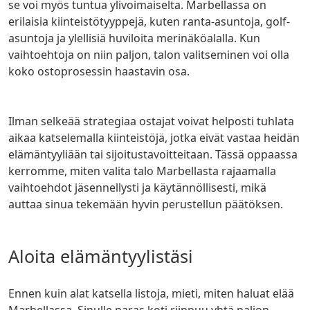
se voi myös tuntua ylivoimaiselta. Marbellassa on
erilaisia kiinteistötyyppejä, kuten ranta-asuntoja, golf-
asuntoja ja ylellisiä huviloita merinäköalalla. Kun
vaihtoehtoja on niin paljon, talon valitseminen voi olla
koko ostoprosessin haastavin osa.
Ilman selkeää strategiaa ostajat voivat helposti tuhlata
aikaa katselemalla kiinteistöjä, jotka eivät vastaa heidän
elämäntyyliään tai sijoitustavoitteitaan. Tässä oppaassa
kerromme, miten valita talo Marbellasta rajaamalla
vaihtoehdot jäsennellysti ja käytännöllisesti, mikä
auttaa sinua tekemään hyvin perustellun päätöksen.
Aloita elämäntyylistäsi
Ennen kuin alat katsella listoja, mieti, miten haluat elää
Marbellassa. Sinulle paras koti riippuu yhtä paljon