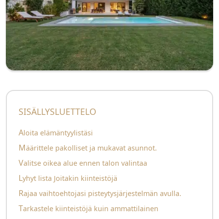
SISÄLLYSLUETTELO
Aloita elämäntyylistäsi
Määrittele pakolliset ja mukavat asunnot.
Valitse oikea alue ennen talon valintaa
Lyhyt lista Joitakin kiinteistöjä
Rajaa vaihtoehtojasi pisteytysjärjestelmän avulla.
Tarkastele kiinteistöjä kuin ammattilainen