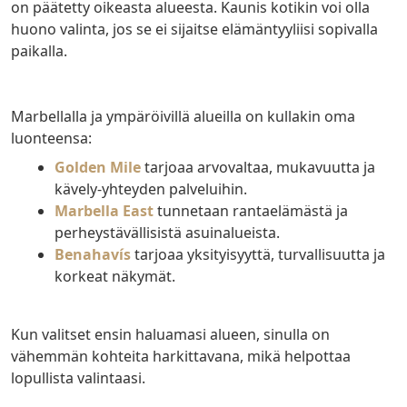
on päätetty oikeasta alueesta. Kaunis kotikin voi olla
huono valinta, jos se ei sijaitse elämäntyyliisi sopivalla
paikalla.
Marbellalla ja ympäröivillä alueilla on kullakin oma
luonteensa:
Golden Mile
tarjoaa arvovaltaa, mukavuutta ja
kävely-yhteyden palveluihin.
Marbella East
tunnetaan rantaelämästä ja
perheystävällisistä asuinalueista.
Benahavís
tarjoaa yksityisyyttä, turvallisuutta ja
korkeat näkymät.
Kun valitset ensin haluamasi alueen, sinulla on
vähemmän kohteita harkittavana, mikä helpottaa
lopullista valintaasi.