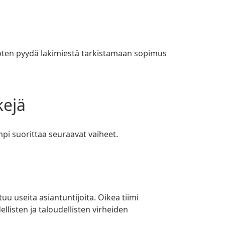
kejä
pi suorittaa seuraavat vaiheet.
llisten ja taloudellisten virheiden