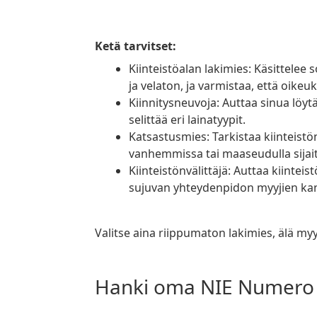
Ketä tarvitset:
Kiinteistöalan lakimies: Käsittelee sopimuksia, varmistaa, että kiinteistö on laillinen
ja velaton, ja varmistaa, että oikeuk
Kiinnitysneuvoja: Auttaa sinua löytämään parhaan asuntolainasopimuksen ja
selittää eri lainatyypit.
Katsastusmies: Tarkistaa kiinteistön fyysisen kunnon, mikä on erityisen tärkeää
vanhemmissa tai maaseudulla sijait
Kiinteistönvälittäjä: Auttaa kiinteistön etsinnöissä ja neuvotteluissa ja varmistaa
sujuvan yhteydenpidon myyjien ka
Valitse aina riippumaton lakimies, älä myy
Hanki oma NIE Numero