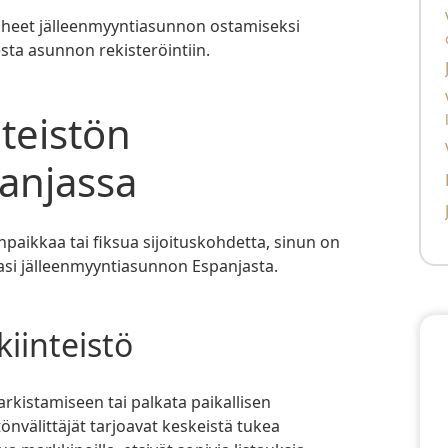
Vaihe 2:
iheet jälleenmyyntiasunnon ostamiseksi
ta asunnon rekisteröintiin.
Vaihe 3: Lo
anjassa
asi jälleenmyyntiasunnon Espanjasta.
 kiinteistö
tarkistamiseen tai palkata paikallisen
stönvälittäjät tarjoavat keskeistä tukea