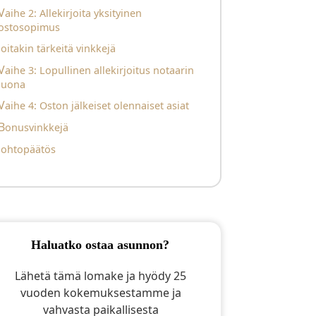
 Allekirjoita yksityinen
ostosopimus
Joitakin tärkeitä vinkkejä
pullinen allekirjoitus notaarin
luona
Vaihe 4: Oston jälkeiset olennaiset asiat
Bonusvinkkejä
Johtopäätös
haluatko ostaa asunnon?
Lähetä tämä lomake ja hyödy 25
vuoden kokemuksestamme ja
vahvasta paikallisesta