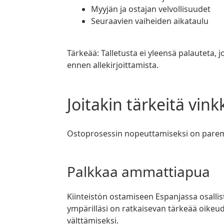
Myyjän ja ostajan velvollisuudet
Seuraavien vaiheiden aikataulu
Tärkeää: Talletusta ei yleensä palauteta, joten pyydä lakimiestä tarkistamaan sopimus
ennen allekirjoittamista.
Joitakin tärkeitä vink
Ostoprosessin nopeuttamiseksi on parem
Palkkaa ammattiapua
Kiinteistön ostamiseen Espanjassa osallistuu useita asiantuntijoita. Oikea tiimi
ympärilläsi on ratkaisevan tärkeää oikeude
välttämiseksi.