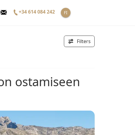
+34 614 084 242
FI
Filters