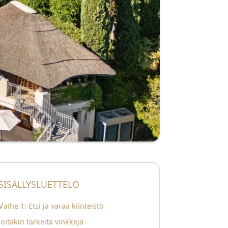
SISÄLLYSLUETTELO
Vaihe 1: Etsi ja varaa kiinteistö
Joitakin tärkeitä vinkkejä