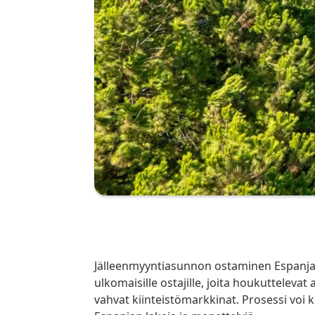
Jälleenmyyntiasunnon ostaminen Espanjasta voi olla erinomainen sijoitus erityisesti
ulkomaisille ostajille, joita houkuttelevat
vahvat kiinteistömarkkinat. Prosessi voi 