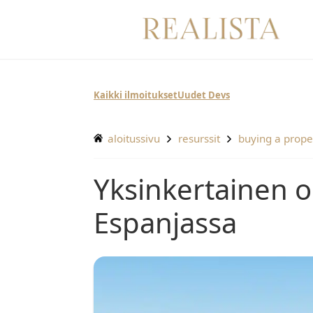
Siirry
sisältöön
Kaikki ilmoitukset
Uudet Devs
aloitussivu
resurssit
buying a prope
Yksinkertainen opas jälleenmyyntiasunnon ostamiseen
Espanjassa