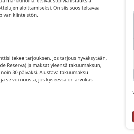
a markkinoilla, etsivät sopivia listauksia
ttelujen aloittamiseksi. On siis suositeltavaa
opivan kiinteistön.
o de Reserva) ja maksat yleensä takuumaksun,
a noin 30 päiväksi. Alustava takuumaksu
 ja se voi nousta, jos kyseessä on arvokas