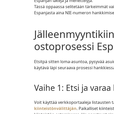
Espanjan lakeja ja menettelyjä.
Tässä oppaassa selitetään tärkeimmät va
Espanjasta aina NIE-numeron hankkimises
Jälleenmyyntikiinteistön
ostoprosessi Esp
Etsitpä sitten loma-asuntoa, pysyvää asuinpaikkaa tai fiksua sijoituskohdetta, sinun on
käytävä läpi seuraava prosessi hankkiess
Vaihe 1: Etsi ja varaa
Voit käyttää verkkoportaaleja listausten 
kiinteistönvälittäjän
. Paikalliset kiintei