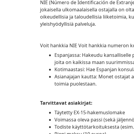
NIE (Número de Identificación de Extranjero) on yksilöllinen tunnusnumero, joka
jokaisella ulkomaalaisella ostajalla on olt
oikeudellisia ja taloudellisia liiketoimia,
yleishyödyllisiä palveluja.
Voit hankkia NIE Voit hankkia numeron kol
Espanjassa: Hakeudu kansalliselle poliisiasemalle (Comisaría General de Policía),
joita on kaikissa maan suurimmiss
Kotimaastasi: Hae Espanjan konsul
Asianajajan kautta: Monet ostajat antavat paikalliselle asianajajalle valtakirjan
toimia puolestaan.
Tarvittavat asiakirjat:
Täytetty EX-15-hakemuslomake
voimassa oleva passi (sekä jäljenn
Todiste käyttötarkoituksesta (esim.
Pieni maksu (10 euroa)