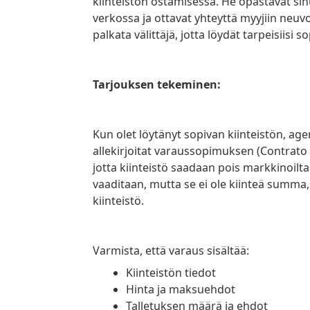
kiinteistön ostamisessa. He opastavat sinu
verkossa ja ottavat yhteyttä myyjiin neuvo
palkata välittäjä, jotta löydät tarpeisiisi s
Tarjouksen tekeminen:
Kun olet löytänyt sopivan kiinteistön, agenttisi tekee tarjouksen. Jos tarjous hyväksytään,
allekirjoitat varaussopimuksen (Contrat
jotta kiinteistö saadaan pois markkinoilt
vaaditaan, mutta se ei ole kiinteä summa,
kiinteistö.
Varmista, että varaus sisältää:
Kiinteistön tiedot
Hinta ja maksuehdot
Talletuksen määrä ja ehdot