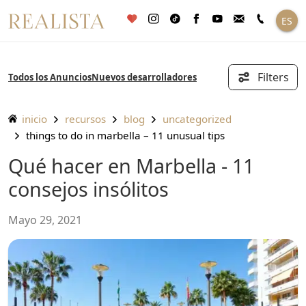
Saltar
ES
al
contenido
Filters
Todos los Anuncios
Nuevos desarrolladores
inicio
recursos
blog
uncategorized
things to do in marbella – 11 unusual tips
Qué hacer en Marbella - 11
consejos insólitos
mayo 29, 2021