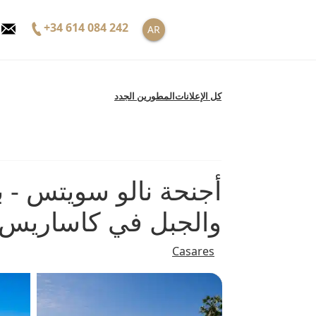
خطى
لى
+34 614 084 242
AR
لمحتوى
كل الإعلانات
المطورين الجدد
أجنحة نالو سويتس - ب
والجبل في كاساريس
Casares