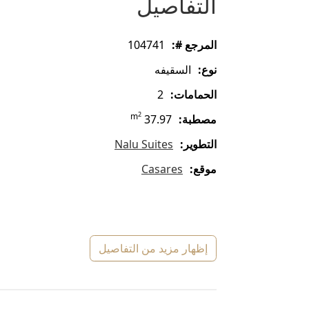
التفاصيل
المرجع #:
104741
نوع:
السقيفه
الحمامات:
2
2
m
مصطبة:
37.97
التطوير:
Nalu Suites
موقع:
Casares
إظهار مزيد من التفاصيل