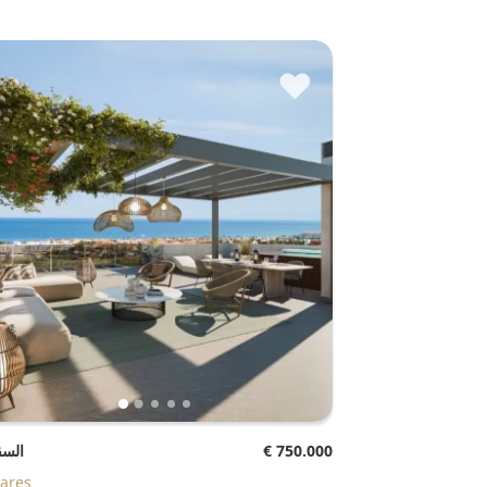
♥
€ 750.000
السق
ares