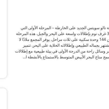
لو سويتس الجديد على الخارطة – المرحلة الأولى التي
تتكون من 36 شقة سكنية مكونة من غرفتين إلى 3 غرف نوم بإطلالات واسعة على البحر والجبل. هذه المرحلة
الأولية هي جزء من مخطط رئيسي لتطوير أكثر من 144 وحدة سكنية على ثلاث مراحل. يوفر المجمع ملاذًا لا
ر بجماله الطبيعي وإطلالاته الخلابة على البحر. تتميز
 وسائل راحة من الدرجة الأولى في بيئة طبيعية مع إطلالات
 مناخ البحر الأبيض المتوسط بالاستمتاع بالأنشطة ا...