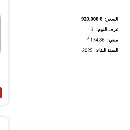
السعر:
€ 920.000
غرف النوم:
3
2
m
مبني:
174.86
السنة البناء:
2025
l