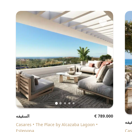
♥
€ 789.000
السقيفه
يفه
Casares
The Place by Alcazaba Lagoon
Estepona
Cas