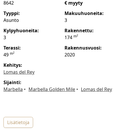
8642
€ myyty
tyyppi:
makuuhuoneita:
Asunto
3
kylpyhuoneita:
rakennettu:
2
m
3
174
terassi:
rakennusvuosi:
2
m
49
2020
Kehitys:
Lomas del Rey
sijainti:
Marbella
Marbella Golden Mile
Lomas del Rey
lisätietoja