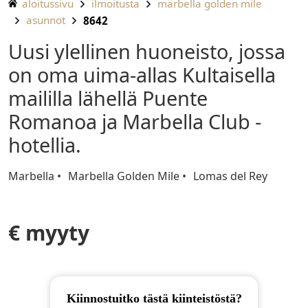
aloitussivu
ilmoitusta
marbella golden mile
asunnot
8642
Uusi ylellinen huoneisto, jossa
on oma uima-allas Kultaisella
maililla lähellä Puente
Romanoa ja Marbella Club -
hotellia.
Marbella
Marbella Golden Mile
Lomas del Rey
€ myyty
Kiinnostuitko tästä kiinteistöstä?