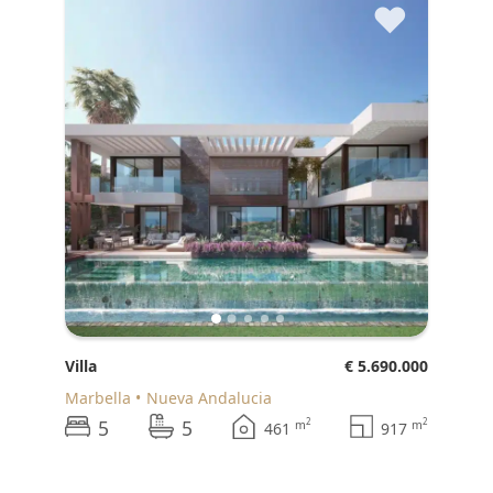
♥
Villa
€ 5.690.000
Marbella
Nueva Andalucia
5
5
2
2
m
m
461
917