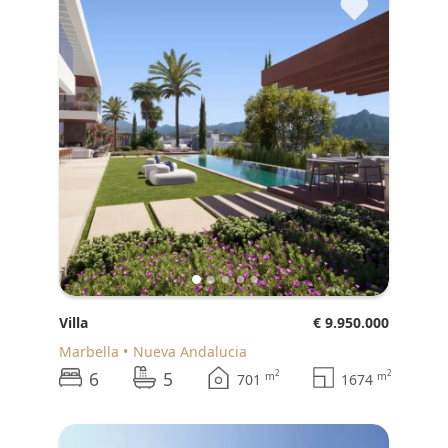
♥
Villa
€ 9.950.000
Marbella
Nueva Andalucia
6
5
2
2
m
m
701
1674