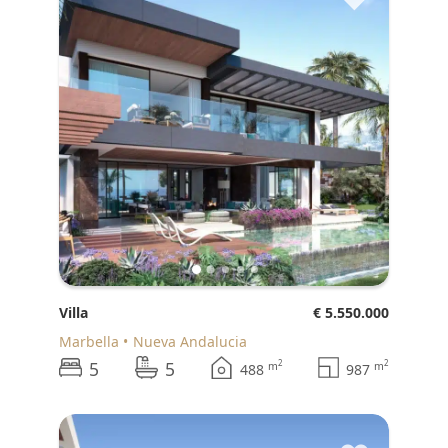
Villa
€ 5.550.000
Marbella
Nueva Andalucia
5
5
2
2
m
m
488
987