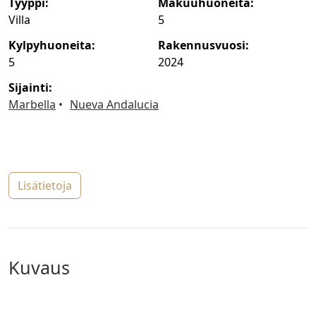
tyyppi:
makuuhuoneita:
Villa
5
kylpyhuoneita:
rakennusvuosi:
5
2024
sijainti:
Marbella
Nueva Andalucia
lisätietoja
kuvaus