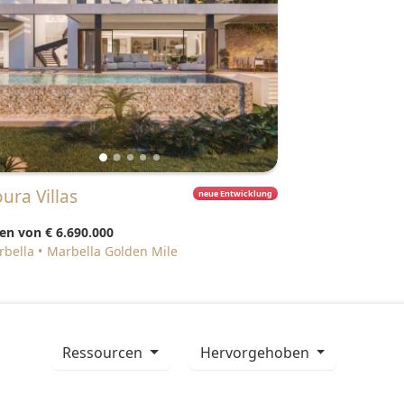
oura Villas
neue Entwicklung
len von
€ 6.690.000
arbella
Marbella Golden Mile
ressourcen
Hervorgehoben