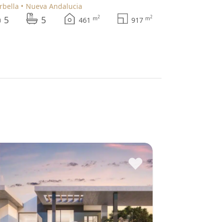
arbella
Nueva Andalucia
5
5
2
2
m
m
461
917
♥