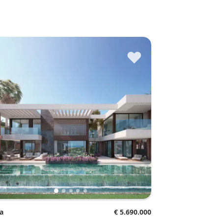
♥
la
€ 5.690.000