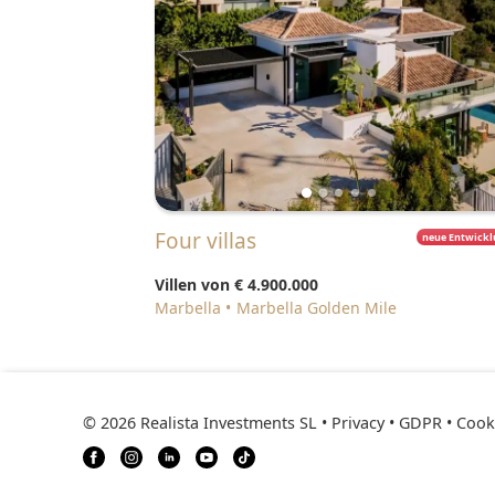
Four villas
neue Entwick
Villen von
€ 4.900.000
Marbella
Marbella Golden Mile
© 2026 Realista Investments SL •
Privacy • GDPR
•
Cooki