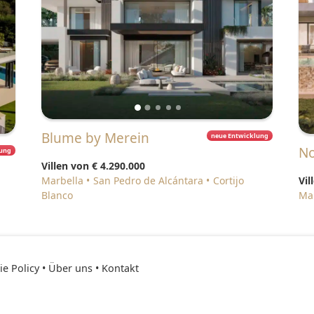
Blume by Merein
neue Entwicklung
N
lung
Villen von
€ 4.290.000
Marbella
San Pedro de Alcántara
Cortijo
Vil
Blanco
M
e Policy
•
Über uns
•
Kontakt