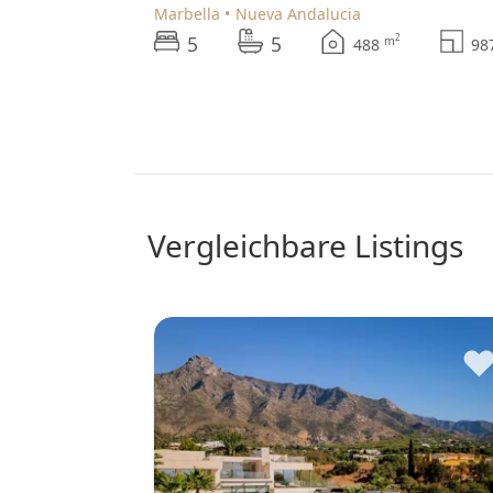
Marbella
Nueva Andalucia
5
5
2
m
488
9
vergleichbare Listings