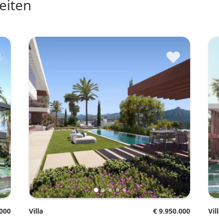
heiten
♥
♥
.000
Villa
€ 9.950.000
Vil