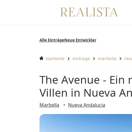
Zum
Inhalt
springen
Alle Einträge
Neue Entwickler
startseite
einträge
marbella
ne
The Avenue - Ein neues Projekt mit 26 luxuriösen
Villen in Nueva A
Marbella
Nueva Andalucia