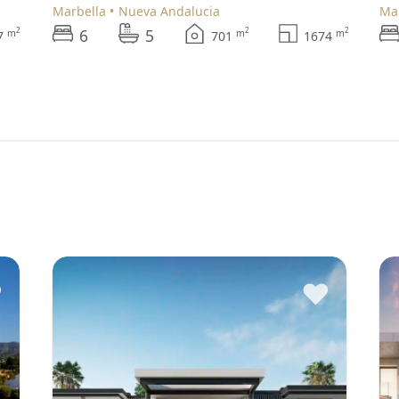
Marbella
Nueva Andalucia
M
6
5
2
2
2
m
m
m
87
701
1674
♥
♥