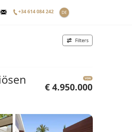
+34 614 084 242
DE
Filters
VON
€ 4.950.000