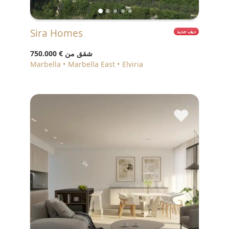
Sira Homes
ديف جديد
شقق من
€ 750.000
Marbella
Marbella East
Elviria
♥