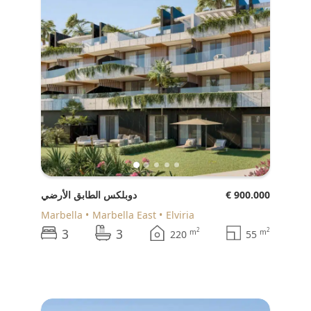
€ 900.000
دوبلكس الطابق الأرضي
Marbella
Marbella East
Elviria
3
3
2
2
m
m
220
55