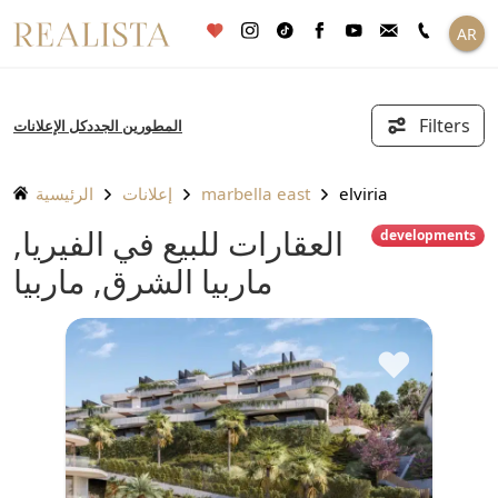
تخطى
AR
الى
المحتوى
Filters
المطورين الجدد
كل الإعلانات
elviria
marbella east
إعلانات
الرئيسية
العقارات للبيع في الفيريا,
developments
ماربيا الشرق, ماربيا
♥