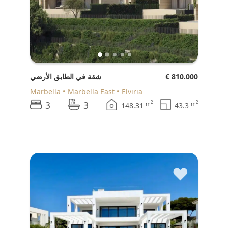
€ 810.000
شقة في الطابق الأرضي
Marbella
Marbella East
Elviria
3
3
2
2
m
m
148.31
43.3
♥