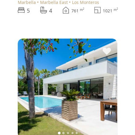
Marbella
Marbella East
Los Monteros
5
4
2
2
m
m
761
1021
♥