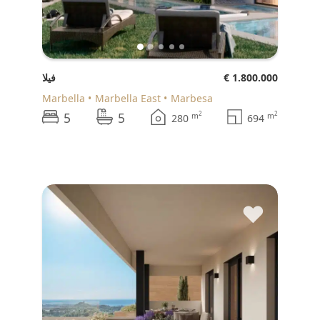
€ 1.800.000
فيلا
Marbella
Marbella East
Marbesa
5
5
2
2
m
m
280
694
♥