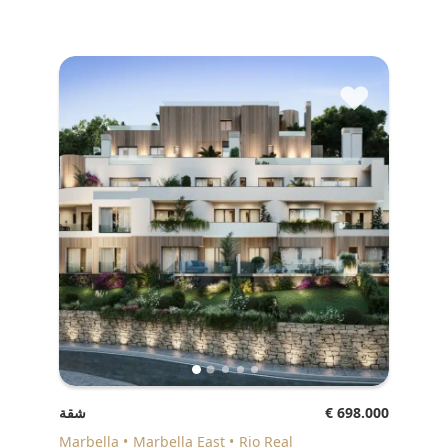
♥
€ 698.000
شقة
Marbella
Marbella East
Rio Real