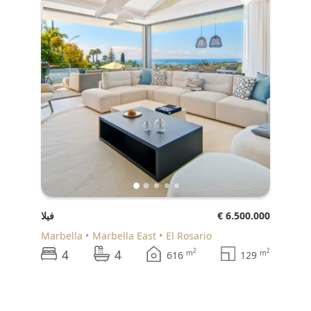
€ 6.500.000
فيلا
Marbella
Marbella East
El Rosario
4
4
2
2
m
m
616
129