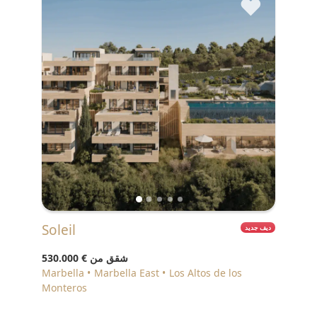
♥
Soleil
ديف جديد
شقق من
€ 530.000
Marbella
Marbella East
Los Altos de los
Monteros