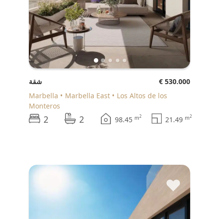
€ 530.000
شقة
Marbella
Marbella East
Los Altos de los
Monteros
2
2
2
2
m
m
98.45
21.49
♥