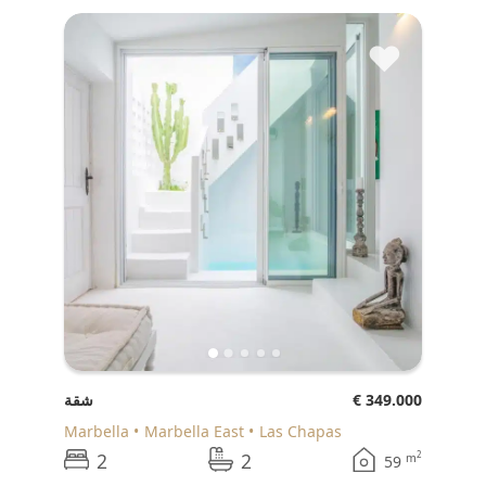
♥
€ 349.000
شقة
Marbella
Marbella East
Las Chapas
2
2
2
m
59