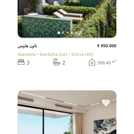
€ 950.000
تاون هاوس
Marbella
Marbella East
Elviria Hills
3
2
2
m
350.43
♥