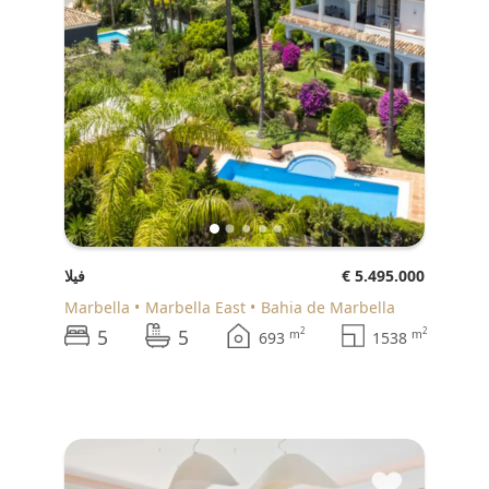
€ 5.495.000
فيلا
Marbella
Marbella East
Bahia de Marbella
5
5
2
2
m
m
693
1538
♥