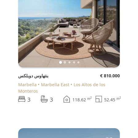
€ 810.000
بنتهاوس دوبلكس
Marbella
Marbella East
Los Altos de los
Monteros
3
3
2
2
m
m
118.62
52.45