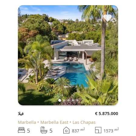
♥
€ 5.875.000
فيلا
Marbella
Marbella East
Las Chapas
5
5
2
2
m
m
837
1573