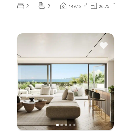
2
2
2
2
m
m
149.18
26.75
♥