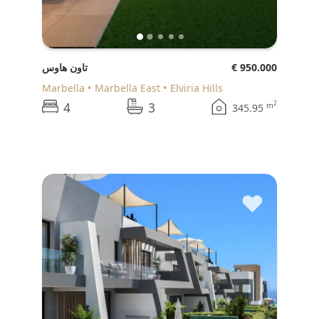
€ 950.000
تاون هاوس
Marbella
Marbella East
Elviria Hills
4
3
2
m
345.95
♥