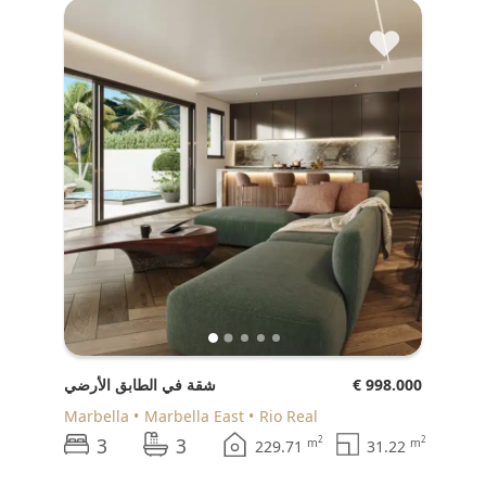
♥
€ 998.000
شقة في الطابق الأرضي
Marbella
Marbella East
Rio Real
3
3
2
2
m
m
229.71
31.22