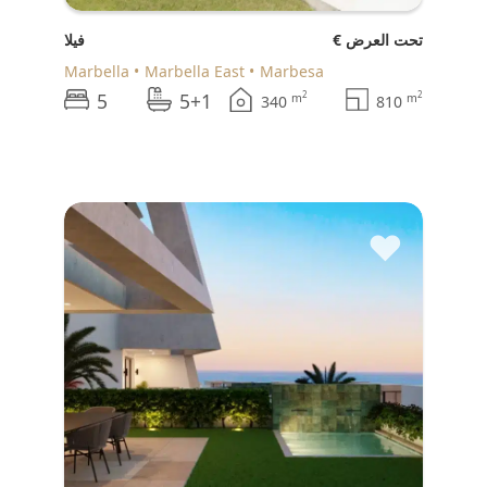
€ تحت العرض
فيلا
Marbella
Marbella East
Marbesa
5
5+1
2
2
m
m
340
810
♥