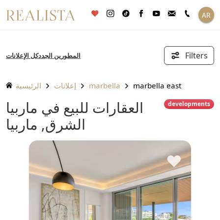
تخطى
AR
الى
المحتوى
Filters
المطورين الجدد
كل الإعلانات
marbella east
marbella
إعلانات
الرئيسية
العقارات للبيع في ماربيا
developments
الشرق, ماربيا
♥