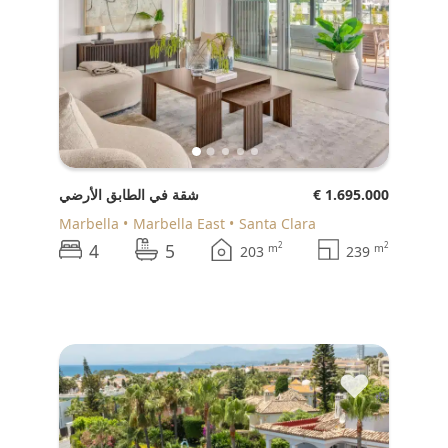
€ 1.695.000
شقة في الطابق الأرضي
Marbella
Marbella East
Santa Clara
4
5
2
2
m
m
203
239
♥