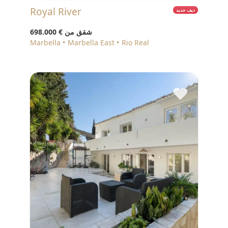
Royal River
ديف جديد
شقق من
€ 698.000
Marbella
Marbella East
Rio Real
♥