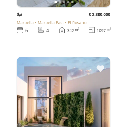
€ 2.380.000
فيلا
Marbella
Marbella East
El Rosario
6
4
2
2
m
m
342
1097
♥