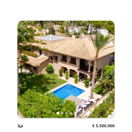
♥
€ 5.500.000
فيلا