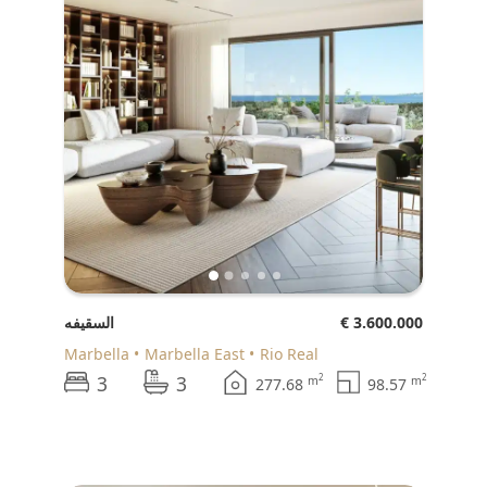
€ 3.600.000
السقيفه
Marbella
Marbella East
Rio Real
3
3
2
2
m
m
277.68
98.57