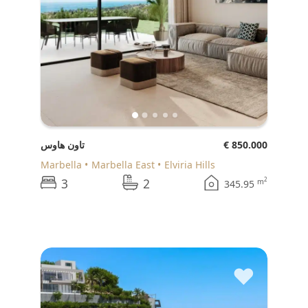
€ 850.000
تاون هاوس
Marbella
Marbella East
Elviria Hills
3
2
2
m
345.95
♥