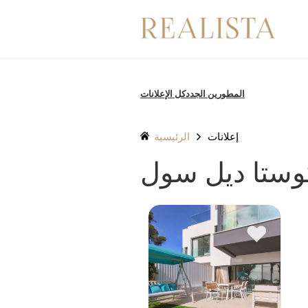
تخطى
الى
المحتوى
المطورين الجدد
كل الإعلانات
إعلانات
الرئيسية
كوستا ديل سول