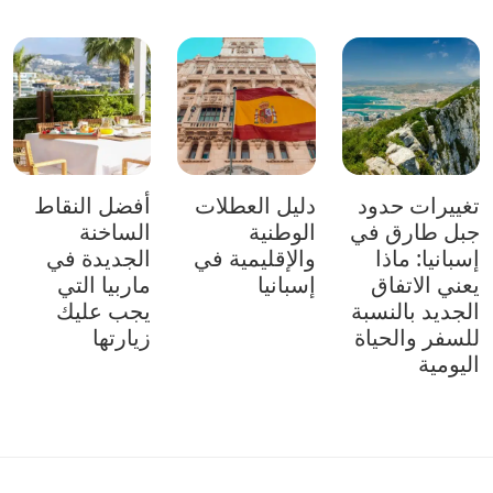
تغييرات حدود
دليل العطلات
أفضل النقاط
جبل طارق في
الوطنية
الساخنة
إسبانيا: ماذا
والإقليمية في
الجديدة في
يعني الاتفاق
إسبانيا
ماربيا التي
الجديد بالنسبة
يجب عليك
للسفر والحياة
زيارتها
اليومية