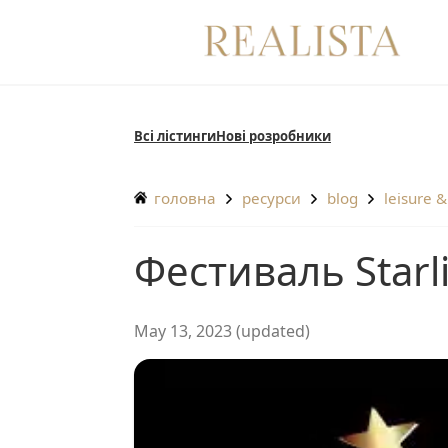
Перейти
до
вмісту
Всі лістинги
Нові розробники
головна
ресурси
blog
leisure &
Фестиваль Starl
May 13, 2023 (updated)