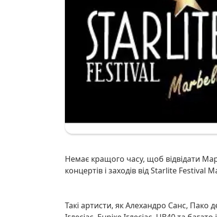
Немає кращого часу, щоб відвідати Марбелью. Сонце, пляжі та цілий місяць літніх
концертів і заходів від Starlite Festival M
Такі артисти, як Алехандро Санс, Пако де Люсія, Брайан Адамс, Джеймі Каллум, Хуліо
Іглесіас, Енріке Іглесіас, UB40 та бага