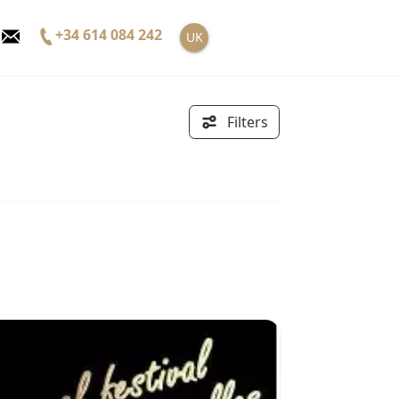
+34 614 084 242
UK
Filters