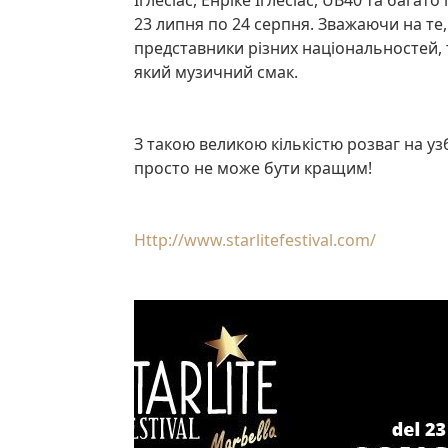
23 липня по 24 серпня. Зважаючи на те
представники різних національностей, т
який музичний смак.
З такою великою кількістю розваг на узбережжі Коста-дель-Соль, літо в Марбельї
просто не може бути кращим!
http://www.starlitefestival.com/