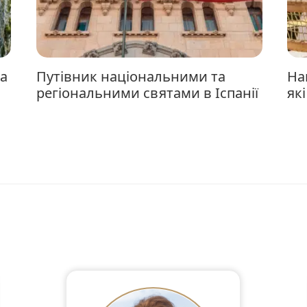
Путівник національними та
Найкращі нові місця в Марбельї,
регіональними святами в Іспанії
як