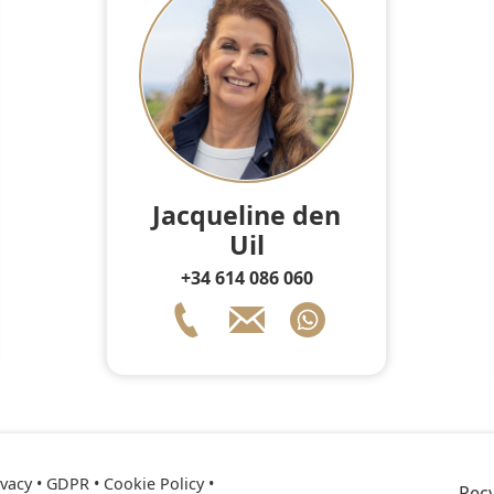
Jacqueline den
Uil
+34 614 086 060
ivacy • GDPR
•
Cookie Policy
•
ре