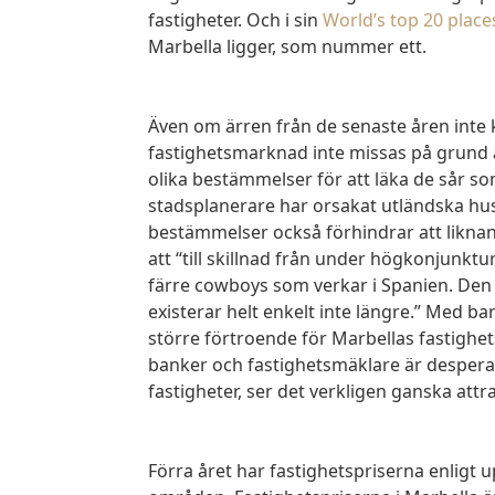
fastigheter. Och i sin
World’s top 20 places
Marbella ligger, som nummer ett.
Även om ärren från de senaste åren inte kan ignoreras, bör köptillfällen på Marbellas
fastighetsmarknad inte missas på grund a
olika bestämmelser för att läka de sår s
stadsplanerare har orsakat utländska hus
bestämmelser också förhindrar att likna
att “till skillnad från under högkonjunktu
färre cowboys som verkar i Spanien. Den
existerar helt enkelt inte längre.” Med b
större förtroende för Marbellas fastigh
banker och fastighetsmäklare är desperat
fastigheter, ser det verkligen ganska attra
Förra året har fastighetspriserna enligt uppgift sjunkit så mycket som 50 procent i vissa