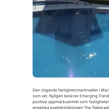
Den stigande fastighetsmarknaden i Marbella-regionen erbjuder möjligheter för den
som vet. Nyligen beskrev Emerging Trends 
positiva uppmärksamhet som fastigheter 
engelska kvalitetstidningen The Telegrap