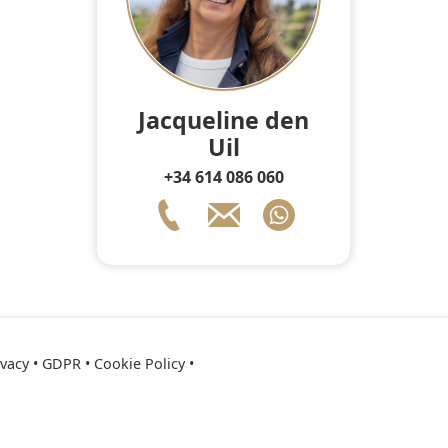
Jacqueline den
Uil
+34 614 086 060
ivacy • GDPR
•
Cookie Policy
•