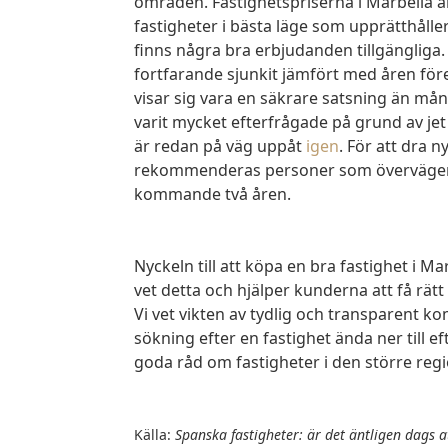
områden. Fastighetspriserna i Marbella
fastigheter i bästa läge som upprätthåller
finns några bra erbjudanden tillgängliga.
fortfarande sjunkit jämfört med åren före
visar sig vara en säkrare satsning än mån
varit mycket efterfrågade på grund av je
är redan på väg uppåt
igen
. För att dra n
rekommenderas personer som överväger a
kommande två åren.
Nyckeln till att köpa en bra fastighet i Marbella är att fatta välgrundade beslut. Realista
vet detta och hjälper kunderna att få rätt
Vi vet vikten av tydlig och transparent k
sökning efter en fastighet ända ner till 
goda råd om fastigheter i den större reg
Källa:
Spanska fastigheter: är det äntligen dags a