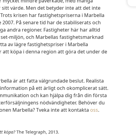
 är mycket mindre påverkade, med många
 sitt värde. Men det betyder inte att det inte
 Trots krisen har fastighetspriserna i Marbella
 2007. På senare tid har de stabiliserats och
ga andra regioner. Fastigheter här har alltid
t set-miljön, och Marbellas fastighetsmarknad
ytta av lägre fastighetspriser i Marbella
tt köpa i denna region att göra det under de
 information på ett ärligt och okomplicerat sätt.
ommunikation och kan hjälpa dig från din första
efterförsäljningens nödvändigheter. Behöver du
ionen Marbella? Tveka inte att kontakta
oss
.
tt köpa?
The Telegraph, 2013.