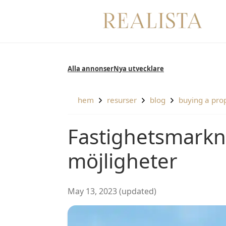
Fortsätt
till
innehållet
Alla annonser
Nya utvecklare
hem
resurser
blog
buying a pro
Fastighetsmarknaden i Marbella erbjuder växande
möjligheter
May 13, 2023 (updated)