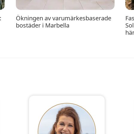
Ökningen av varumärkesbaserade
Fastighetsmarknaden på Costa del
bostäder i Marbella
So
hä