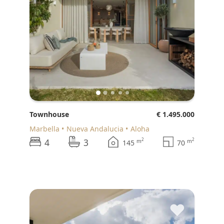
Townhouse
€ 1.495.000
Marbella
Nueva Andalucia
Aloha
4
3
2
2
m
m
145
70
♥