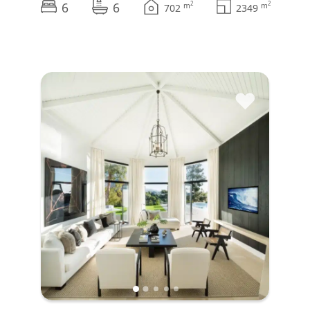
6
6
2
2
m
m
702
2349
♥