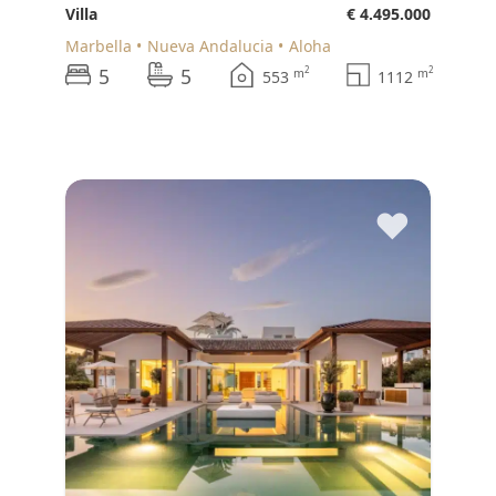
Villa
€ 4.495.000
Marbella
Nueva Andalucia
Aloha
5
5
2
2
m
m
553
1112
♥