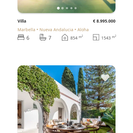
Villa
€ 8.995.000
Marbella
Nueva Andalucia
Aloha
6
7
2
2
m
m
854
1543
♥