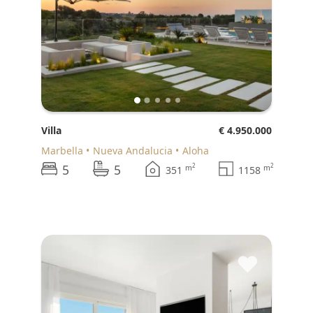
Villa
€ 4.950.000
Marbella
Nueva Andalucia
Aloha
5
5
2
2
m
m
351
1158
♥