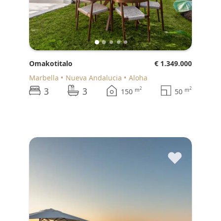
Omakotitalo
€ 1.349.000
Marbella
Nueva Andalucia
Aloha
3
3
2
2
m
m
150
50
♥