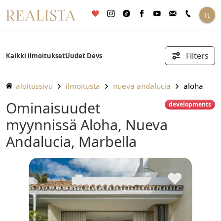
Siirry
FI
sisältöön
Filters
Kaikki ilmoitukset
Uudet Devs
aloitussivu
ilmoitusta
nueva andalucia
aloha
Ominaisuudet
developments
myynnissä Aloha, Nueva
Andalucia, Marbella
♥