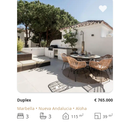
♥
Duplex
€ 765.000
Marbella
Nueva Andalucia
Aloha
3
3
2
2
m
m
115
39