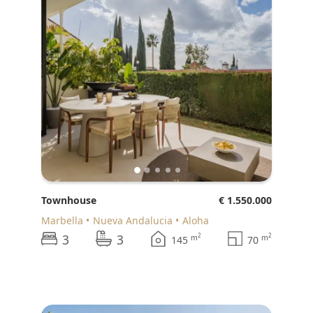
Townhouse
€ 1.550.000
Marbella
Nueva Andalucia
Aloha
3
3
2
2
m
m
145
70