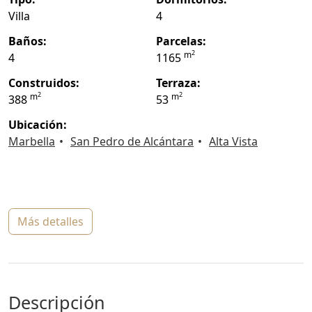
Villa
4
baños:
parcelas:
2
m
4
1165
construidos:
terraza:
2
2
m
m
388
53
ubicación:
Marbella
San Pedro de Alcántara
Alta Vista
más detalles
descripción