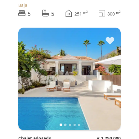
Baja
5
5
2
2
m
m
251
800
♥
Chalet adosado
€ 2.250.000