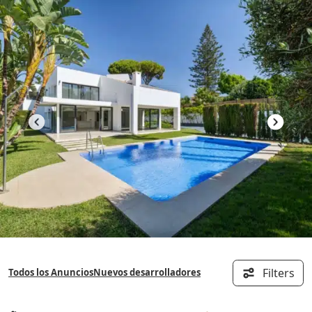
Saltar
al
contenido
Filters
Todos los Anuncios
Nuevos desarrolladores