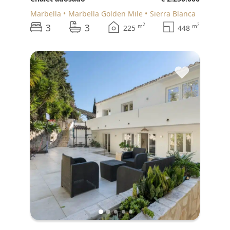
Marbella
Marbella Golden Mile
Sierra Blanca
3
3
2
2
m
m
225
448
♥