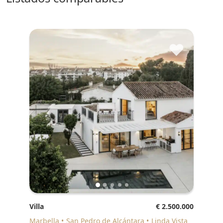
♥
Villa
€ 2.500.000
Marbella
San Pedro de Alcántara
Linda Vista