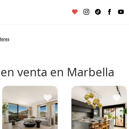
dores
 en venta en Marbella
♥
♥