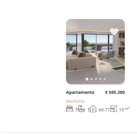
♥
Apartamento
€ 595.200
Marbella
1
1
2
2
m
m
60.77
19