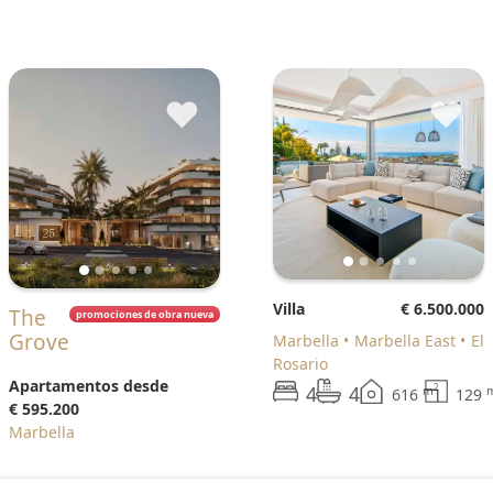
♥
♥
Villa
€ 6.500.000
The
promociones de obra nueva
Grove
Marbella
Marbella East
El
Rosario
Apartamentos desde
4
4
2
m
616
129
€ 595.200
Marbella