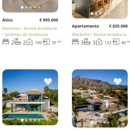
Ático
€ 995.000
Apartamento
€ 835.000
Marbella
Nueva Andalucia
Jardines de Andalucia
Marbella
Nueva Andalucia
2
2
3
3
2
2
2
m
m
m
m
100
35
132
40
♥
♥