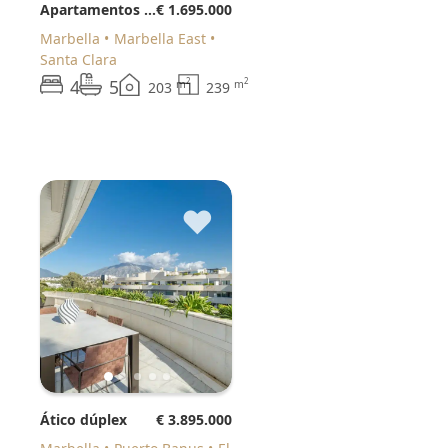
Apartamentos de planta baja
€ 1.695.000
Marbella
Marbella East
Santa Clara
4
5
2
2
m
m
203
239
♥
Ático dúplex
€ 3.895.000