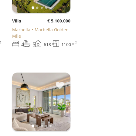
Villa
€ 5.100.000
Marbella
Marbella Golden
Mile
4
5
2
2
2
m
m
618
1100
♥