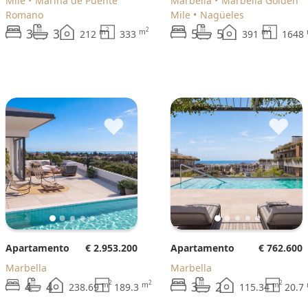
Mile
Marina de Puente
Marbella
Marbella Golden
Romano
Mile
Nagüeles
3
3
5
5
2
2
2
m
m
m
212
333
391
1648
♥
♥
Apartamento
€ 2.953.200
Apartamento
€ 762.600
Marbella
Marbella
4
4
3
2
2
2
2
m
m
m
238.69
189.3
115.34
20.7