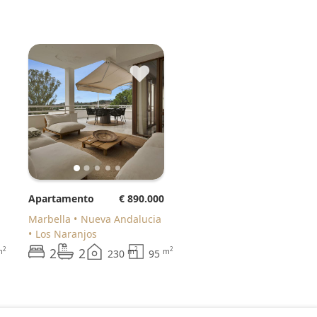
♥
Apartamento
€ 890.000
Marbella
Nueva Andalucia
Los Naranjos
2
2
2
2
2
m
m
m
230
95