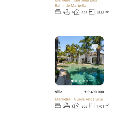
Marbella
Marbella East
Bahia de Marbella
5
5
2
2
m
m
693
1538
♥
Villa
€ 9.490.000
Marbella
Nueva Andalucia
6
6
2
2
m
m
803
1701