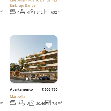
Marbella
Puerto Banus
El
Embrujo Banús
4
4
2
2
2
m
m
m
342
632
♥
Apartamento
€ 605.750
Marbella
2
2
2
2
2
m
m
m
80.46
7.9