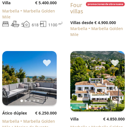
Villa
€ 5.400.000
Four
promociones de obra nueva
villas
Marbella
Marbella Golden
Mile
Villas desde
€ 4.900.000
4
5
2
2
m
m
618
1100
Marbella
Marbella Golden
Mile
♥
♥
Ático dúplex
€ 6.250.000
Villa
€ 4.850.000
Marbella
Marbella Golden