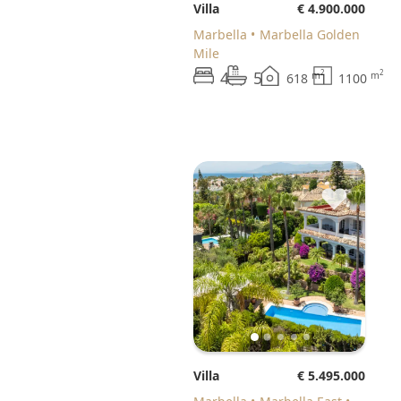
Villa
€ 4.900.000
Marbella
Marbella Golden
Mile
4
5
2
2
m
m
618
1100
♥
Villa
€ 5.495.000