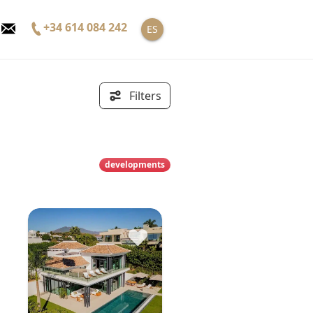
+34 614 084 242
ES
Filters
developments
♥