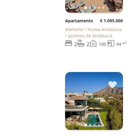
Apartamento
€ 1.095.000
Marbella
Nueva Andalucia
Jardines de Andalucia
2
2
2
2
m
m
100
94
♥