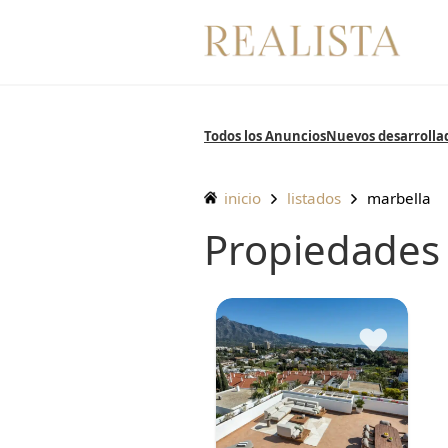
Saltar
al
contenido
Todos los Anuncios
Nuevos desarrolla
inicio
listados
marbella
Propiedades
♥