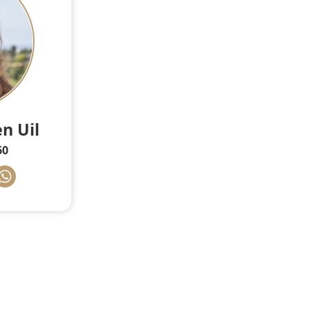
n Uil
60