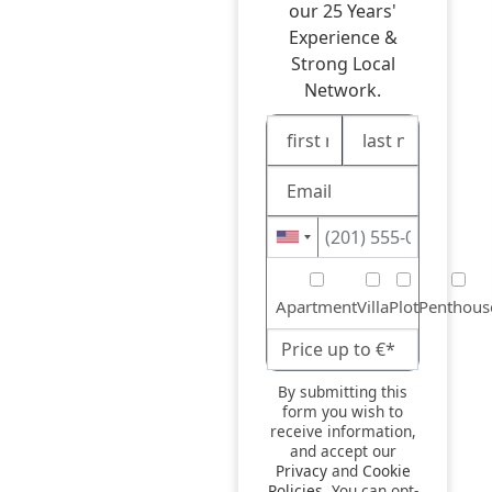
our 25 Years'
Experience &
Strong Local
Network.
Apartment
Villa
Plot
Penthous
By submitting this
form you wish to
receive information,
and accept our
Privacy
and
Cookie
Policies
. You can opt-