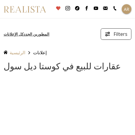
تخطى
AR
الى
المحتوى
Filters
المطورين الجدد
كل الإعلانات
إعلانات
الرئيسية
عقارات للبيع في كوستا ديل سول