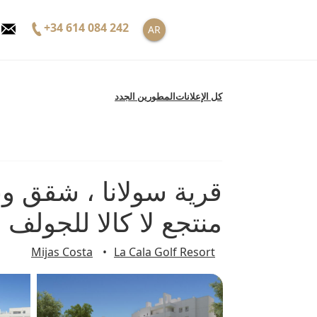
خطى
لى
+34 614 084 242
AR
لمحتوى
كل الإعلانات
المطورين الجدد
قرية سولانا ، شقق 
منتجع لا كالا للجول
Mijas Costa
La Cala Golf Resort