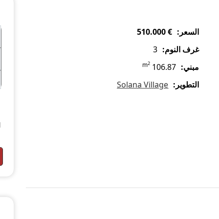
السعر:
€ 510.000
غرف النوم:
3
2
m
مبني:
106.87
التطوير:
Solana Village
l