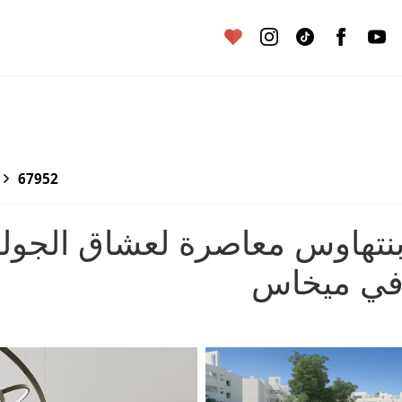
67952
وبنتهاوس معاصرة لعشاق الجو
ف في ميخاس