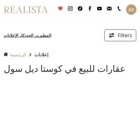
تخطى
AR
الى
المحتوى
Filters
المطورين الجدد
كل الإعلانات
إعلانات
الرئيسية
عقارات للبيع في كوستا ديل سول