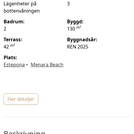
Lägenheter på
3
bottenvåningen
badrum:
byggd:
2
m
2
130
terrass:
byggnadsår:
2
m
42
REN 2025
plats:
Estepona
Menara Beach
fler detaljer
beskrivning