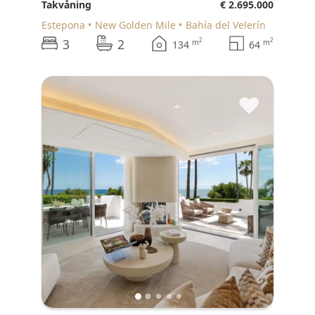
Takvåning
€ 2.695.000
Estepona
New Golden Mile
Bahía del Velerín
3
2
2
2
m
m
134
64
♥