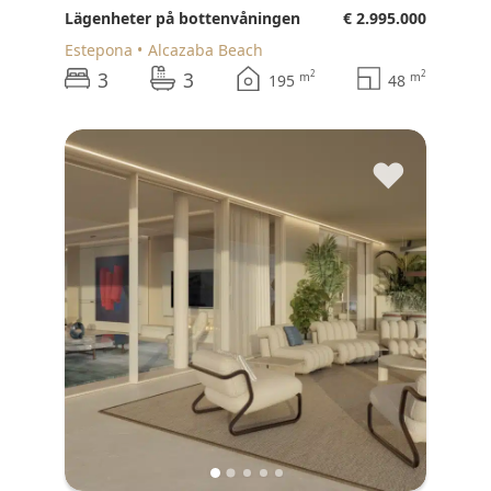
Lägenheter på bottenvåningen
€ 2.995.000
Estepona
Alcazaba Beach
3
3
2
2
m
m
195
48
♥