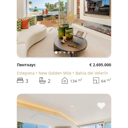
Пентхаус
€ 2.695.000
Estepona
New Golden Mile
Bahía del Velerín
3
2
2
2
m
m
134
64
♥