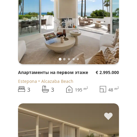
Апартаменты на первом этаже
€ 2.995.000
Estepona
Alcazaba Beach
3
3
2
2
m
m
195
48
♥