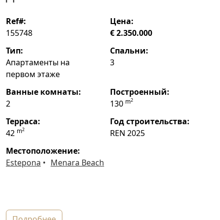
ref#:
цена:
155748
€ 2.350.000
тип:
спальни:
Апартаменты на
3
первом этаже
ванные комнаты:
построенный:
2
m
2
130
терраса:
год строительства:
2
m
42
REN 2025
местоположение:
Estepona
Menara Beach
подробнее