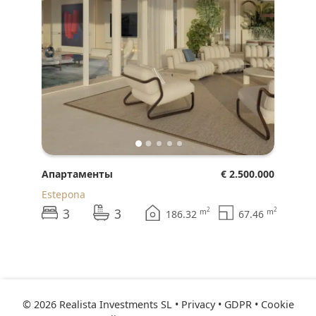
Апартаменты
€ 2.500.000
Estepona
3
3
2
2
m
m
186.32
67.46
© 2026 Realista Investments SL •
Privacy • GDPR
•
Cookie