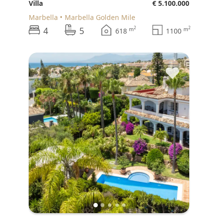
Villa
€ 5.100.000
Marbella
Marbella Golden Mile
4
5
2
2
m
m
618
1100
♥