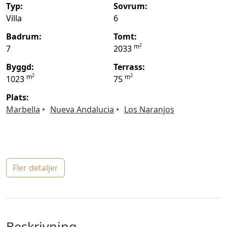
typ:
sovrum:
Villa
6
badrum:
tomt:
2
m
7
2033
byggd:
terrass:
2
2
m
m
1023
75
plats:
Marbella
Nueva Andalucia
Los Naranjos
fler detaljer
beskrivning