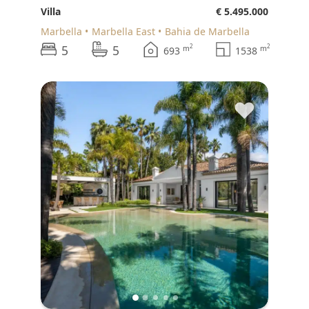
Villa
€ 5.495.000
Marbella
Marbella East
Bahia de Marbella
5
5
2
2
m
m
693
1538
♥