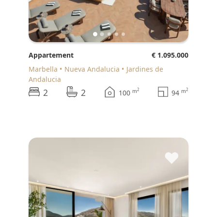
Appartement
€ 1.095.000
Marbella
Nueva Andalucia
Jardines de
Andalucia
2
2
2
2
m
m
100
94
♥