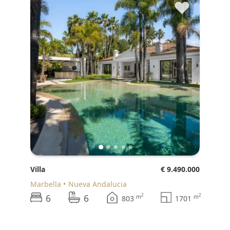
♥
Villa
€ 9.490.000
Marbella
Nueva Andalucia
6
6
2
2
m
m
803
1701