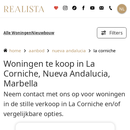
Ga
NL
naar
de
inhoud
Filters
Alle Woningen
Nieuwbouw
home
aanbod
nueva andalucia
la corniche
Woningen te koop in La
Corniche, Nueva Andalucia,
Marbella
Neem contact met ons op voor woningen
in de stille verkoop in La Corniche en/of
vergelijkbare opties.