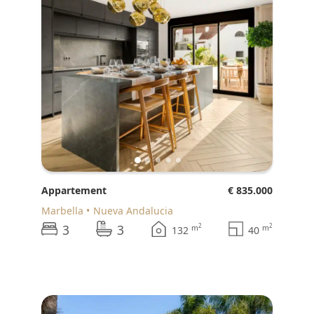
Appartement
€ 835.000
Marbella
Nueva Andalucia
3
3
2
2
m
m
132
40