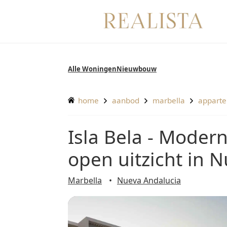
Ga
naar
de
inhoud
Alle Woningen
Nieuwbouw
home
aanbod
marbella
appart
Isla Bela - Modern appartement met prachtig
open uitzicht in 
Marbella
Nueva Andalucia