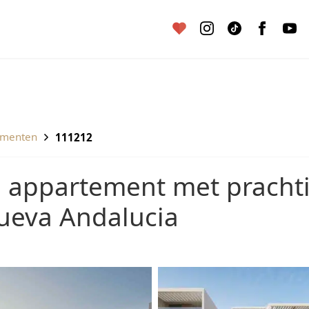
ementen
111212
Nueva Andalucia