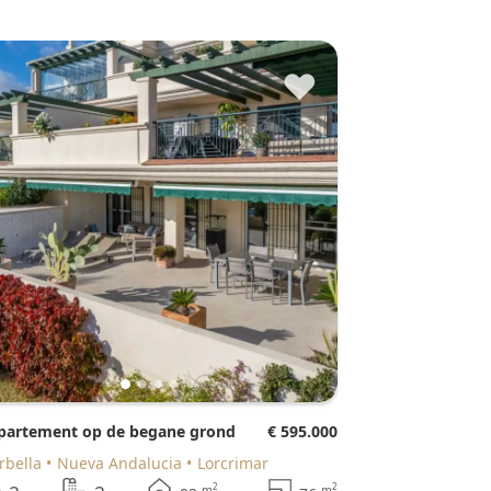
♥
ppartement op de begane grond
€ 595.000
arbella
Nueva Andalucia
Lorcrimar
2
2
m
m