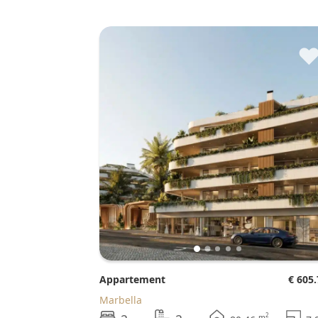
Appartement
€ 605
Marbella
2
m