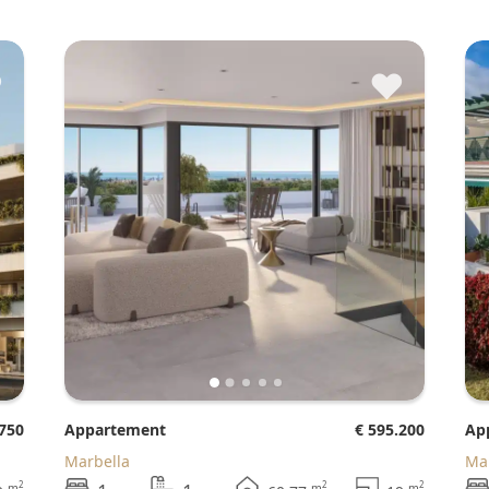
♥
♥
.750
Appartement
€ 595.200
A
Marbella
M
2
2
2
m
m
m