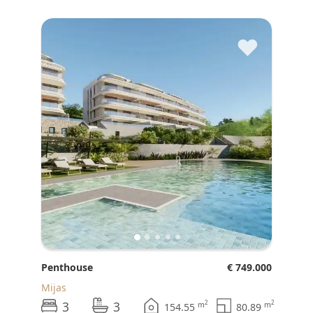
♥
Penthouse
€ 749.000
Mijas
3
3
2
2
m
m
154.55
80.89