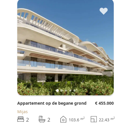
♥
Appartement op de begane grond
€ 455.000
Mijas
2
2
2
2
m
m
103.6
22.43