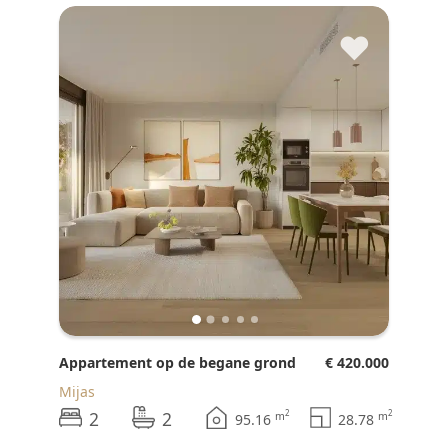
♥
Appartement op de begane grond
€ 420.000
Mijas
2
2
2
2
m
m
95.16
28.78