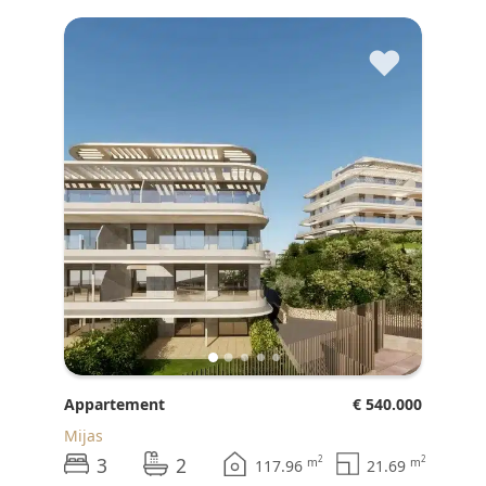
♥
Appartement
€ 540.000
Mijas
3
2
2
2
m
m
117.96
21.69