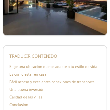
TRADUCIR CONTENIDO
Elige una ubicación que se adapte a tu estilo de vida
Es como estar en casa
Fácil acceso y excelentes conexiones de transporte
Una buena inversión
Calidad de las villas
Conclusión