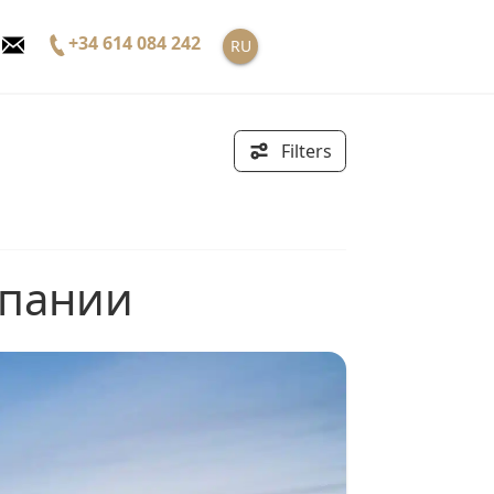
+34 614 084 242
RU
Filters
спании