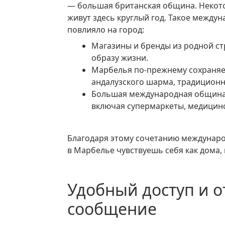
— большая британская община. Некото
живут здесь круглый год. Такое между
повлияло на город:
Магазины и бренды из родной страны позволяют не скучать по привычному
образу жизни.
Марбелья по-прежнему сохраняет свою испанскую самобытность, полную
андалузского шарма, традиционно
Большая международная община означает наличие множества удобств,
включая супермаркеты, медицинск
Благодаря этому сочетанию международного комфорта и испанской аутентичности
в Марбелье чувствуешь себя как дома,
Удобный доступ и отличное транспортное
сообщение