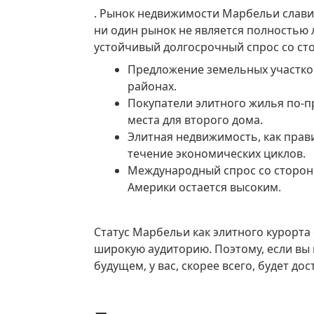
. Рынок недвижимости Марбельи слави
ни один рынок не является полностью
устойчивый долгосрочный спрос со ст
Предложение земельных участков ограничено, особенно в прибрежных
районах.
Покупатели элитного жилья по-прежнему выбирают Марбелью в качестве
места для второго дома.
Элитная недвижимость, как правило, лучше сохраняет свою стоимость в
течение экономических циклов.
Международный спрос со стороны Европы, Ближнего Востока и Северной
Америки остается высоким.
Статус Марбельи как элитного курорта означает, что виллы здесь привлекают
широкую аудиторию. Поэтому, если вы
будущем, у вас, скорее всего, будет д