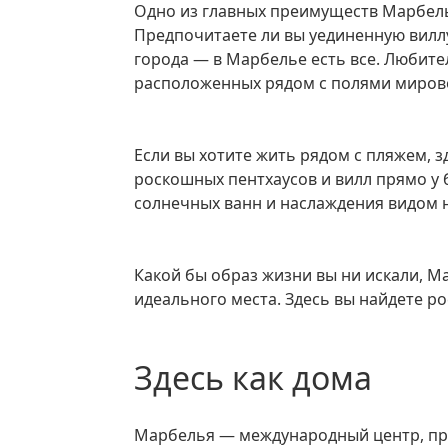
Одно из главных преимуществ Марбельи — разнообразие доступных мест.
Предпочитаете ли вы уединенную виллу
города — в Марбелье есть все. Любите
расположенных рядом с полями мирово
Если вы хотите жить рядом с пляжем, здесь есть множество потрясающих
роскошных пентхаусов и вилл прямо у 
солнечных ванн и наслаждения видом 
Какой бы образ жизни вы ни искали, Марбелья дает вам свободу выбора
идеального места. Здесь вы найдете р
Здесь как дома
Марбелья — международный центр, привлекающий людей со всего мира. Среди них