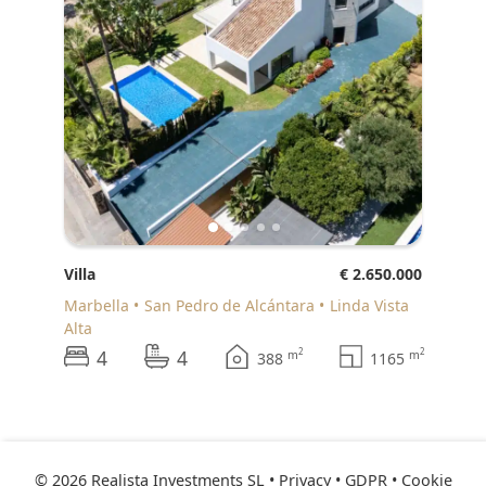
Villa
€ 2.650.000
Marbella
San Pedro de Alcántara
Linda Vista
Alta
4
4
2
2
m
m
388
1165
© 2026 Realista Investments SL •
Privacy • GDPR
•
Cookie