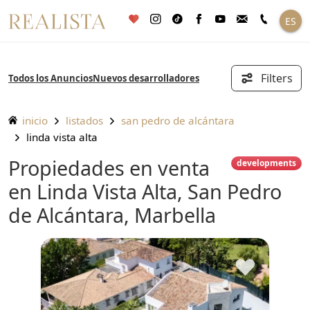
Saltar
ES
al
contenido
Filters
Todos los Anuncios
Nuevos desarrolladores
inicio
listados
san pedro de alcántara
linda vista alta
Propiedades en venta
developments
en Linda Vista Alta, San Pedro
de Alcántara, Marbella
♥