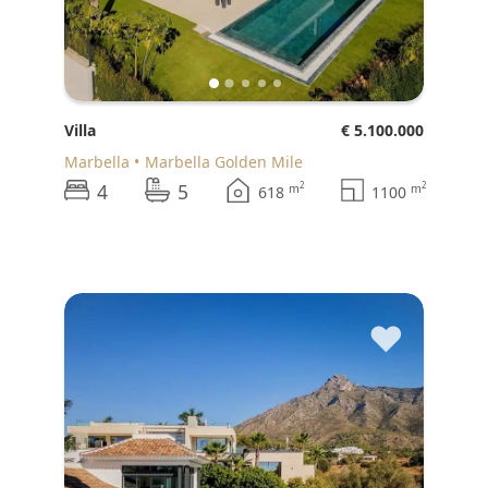
Villa
€ 5.100.000
Marbella
Marbella Golden Mile
4
5
2
2
m
m
618
1100
♥