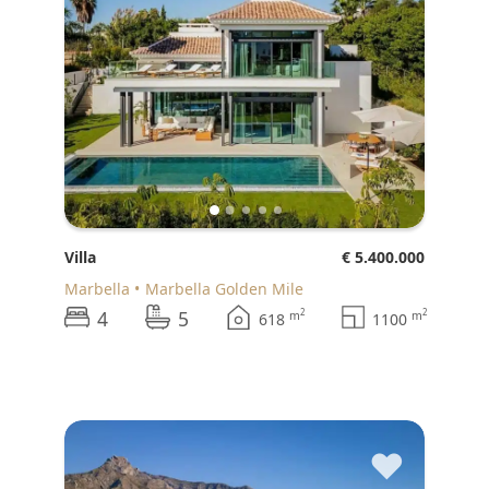
Villa
€ 5.400.000
Marbella
Marbella Golden Mile
4
5
2
2
m
m
618
1100
♥