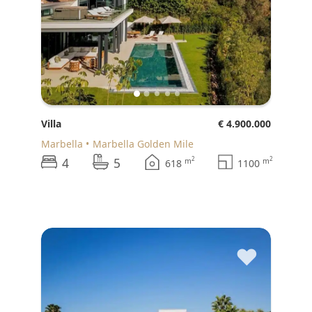
Villa
€ 4.900.000
Marbella
Marbella Golden Mile
4
5
2
2
m
m
618
1100
♥