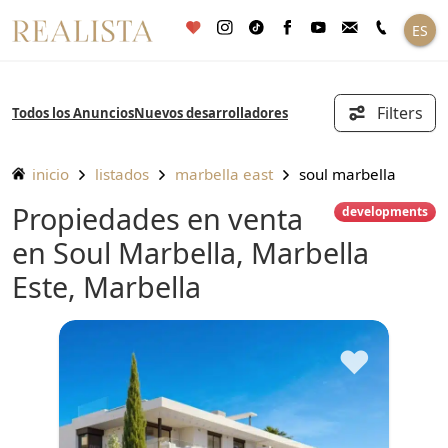
Saltar
ES
al
contenido
Filters
Todos los Anuncios
Nuevos desarrolladores
inicio
listados
marbella east
soul marbella
Propiedades en venta
developments
en Soul Marbella, Marbella
Este, Marbella
♥