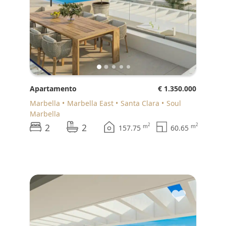
Apartamento
€ 1.350.000
Marbella
Marbella East
Santa Clara
Soul
Marbella
2
2
2
2
m
m
157.75
60.65
♥