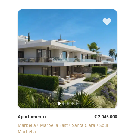
♥
Apartamento
€ 2.045.000
Marbella
Marbella East
Santa Clara
Soul
Marbella