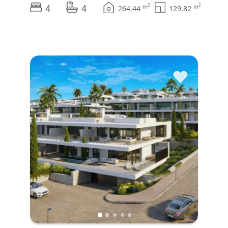
4
4
2
2
m
m
264.44
129.82
♥