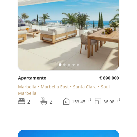
Apartamento
€ 890.000
Marbella
Marbella East
Santa Clara
Soul
Marbella
2
2
2
2
m
m
153.45
36.98