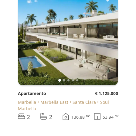
Apartamento
€ 1.125.000
Marbella
Marbella East
Santa Clara
Soul
Marbella
2
2
2
2
m
m
136.88
53.94