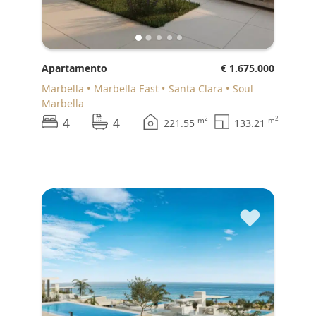
Apartamento
€ 1.675.000
Marbella
Marbella East
Santa Clara
Soul
Marbella
4
4
2
2
m
m
221.55
133.21
♥