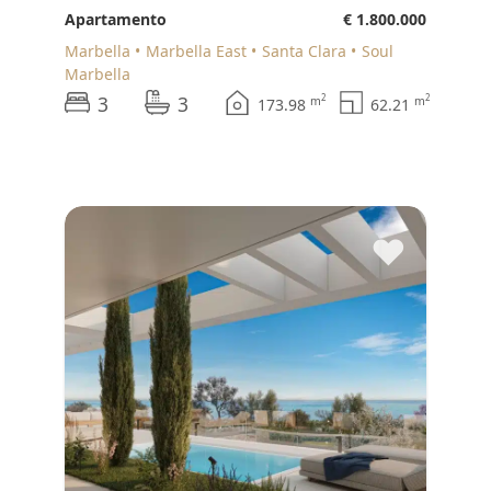
Apartamento
€ 1.800.000
Marbella
Marbella East
Santa Clara
Soul
Marbella
3
3
2
2
m
m
173.98
62.21
♥