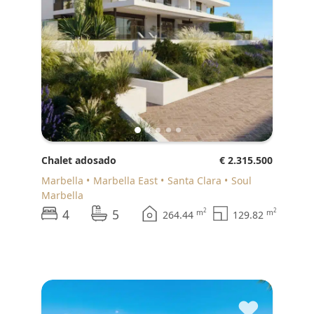
Chalet adosado
€ 2.315.500
Marbella
Marbella East
Santa Clara
Soul
Marbella
4
5
2
2
m
m
264.44
129.82
♥