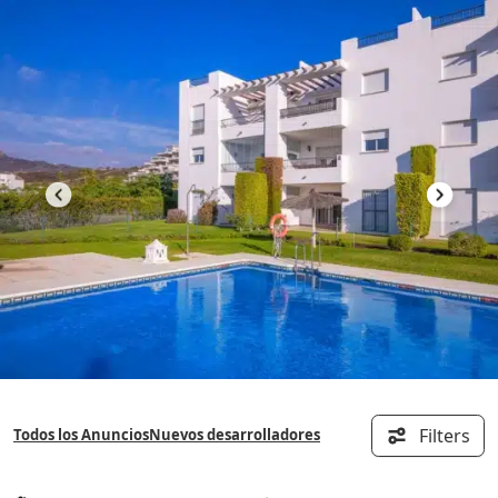
Saltar
al
contenido
Filters
Todos los Anuncios
Nuevos desarrolladores