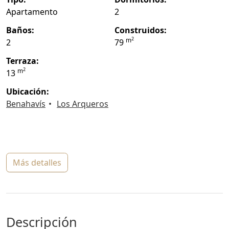
Apartamento
2
baños:
construidos:
2
m
2
79
terraza:
2
m
13
ubicación:
Benahavís
Los Arqueros
más detalles
descripción