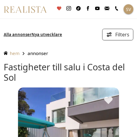
Fortsätt
SV
till
innehållet
Filters
Alla annonser
Nya utvecklare
hem
annonser
Fastigheter till salu i Costa del
Sol